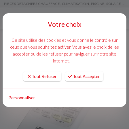
PIÈCES DÉTACHÉES CHAUFFAGE, CLIMATISATION, PISCINE, SOLAIRE ...
Menu
Votre choix
Ce site utilise des cookies et vous donne le contrôle sur
ceux que vous souhaitez activer. Vous avez le choix de les
accepter ou de les refuser pour naviguer sur notre site
internet.
Tout Refuser
Tout Accepter
Personnaliser