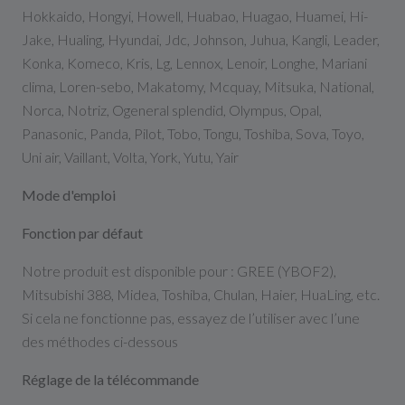
Hokkaido, Hongyi, Howell, Huabao, Huagao, Huamei, Hi-
Jake, Hualing, Hyundai, Jdc, Johnson, Juhua, Kangli, Leader,
Konka, Komeco, Kris, Lg, Lennox, Lenoir, Longhe, Mariani
clima, Loren-sebo, Makatomy, Mcquay, Mitsuka, National,
Norca, Notriz, Ogeneral splendid, Olympus, Opal,
Panasonic, Panda, Pilot, Tobo, Tongu, Toshiba, Sova, Toyo,
Uni air, Vaillant, Volta, York, Yutu, Yair
Mode d'emploi
Fonction par défaut
Notre produit est disponible pour : GREE (YBOF2),
Mitsubishi 388, Midea, Toshiba, Chulan, Haier, HuaLing, etc.
Si cela ne fonctionne pas, essayez de l’utiliser avec l’une
des méthodes ci-dessous
Réglage de la télécommande