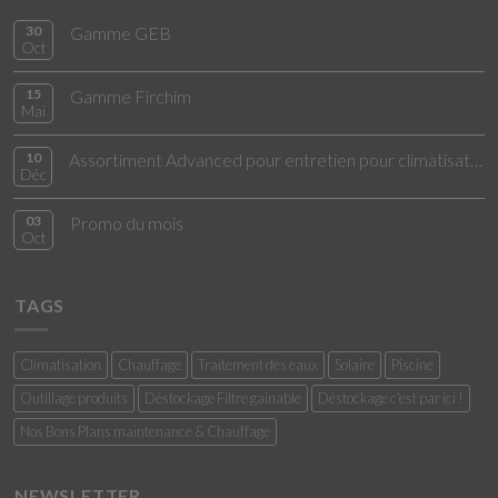
30
Gamme GEB
Oct
15
Gamme Firchim
Mai
10
Assortiment Advanced pour entretien pour climatisation
Déc
03
Promo du mois
Oct
TAGS
Climatisation
Chauffage
Traitement des eaux
Solaire
Piscine
Outillage produits
Déstockage Filtre gainable
Déstockage c'est par ici !
Nos Bons Plans maintenance & Chauffage
NEWSLETTER