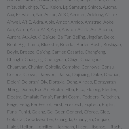
mitsubishi, chigo, TCL, Kelon, Lg, Samsung, Shinco, Aucma,
Aux, Frestech, Yair, Acson, ADC, Aermec, Adelong, Air tek,
Airwell, Ait E, Akira, Alpin, Amcor, Amico, Amstrad, Aoke,
Aoli, Apton, Arco-A1R, Argo, Ariston, Ashita,Asr, Aucma,
Aurora, Aux,Azuki, Baixue, Bal Tur, Beijing, Jingdian, Beko,
Bent, Big-Thumb, Blue star, Boerka, Borler, Boshi, Boshigao,
Boyin, Breeze, Caixing, Carrier, Casarte, Changfeng,
Changfu, Changling, Chengyuan, Chigo, Chuanghua,
Chuanyan, Chunlan, Colrolla, Combine, Conrowa, Consul,
Corona, Crown, Daewoo, Daitsu, Dajinxing, Dake, Daotian,
Delchi, Delonghi, Diy, Dongxia, Dong, Xinbao, Dongyangh, I-
Jifeng, Dunan, Eco Air, Ekokai, Elba, Elco, Eldlong, Electer,
Electra, Emailair, Fanair, Fantini Cosmi, Fedders, Feiedrich,
Feige, Feilig, Fer Ferroli, First, Frestech, Fujitech, Fujitsu,
Funa, Funiki, Galanz, Ge, Geer, General, Gforce, Glee,
Goldstar, Goodweather, Guangda, Guanyijan, Guqiao,
Haier, Helton, Hemilton, Hermann, Hicon, Hisense, Hitachi,