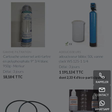
APERÇU RAPIDE
APERÇU RAPIDE
GAMME FILTRATION
ADOUCISSEURS
Cartouche universel anti-tartre
adoucisseur bibloc 50L vanne
en polyphosphate 9" 3/4 blanc
clack WS 125-1 1/4
950g - Merkur
Délai : 3 jours
Délai : 3 jours
1 191,13 € TTC
18,18 € TTC
dont 2,33 € d'éco-participation
RAPPELER
CONTACT
WHATSAPP