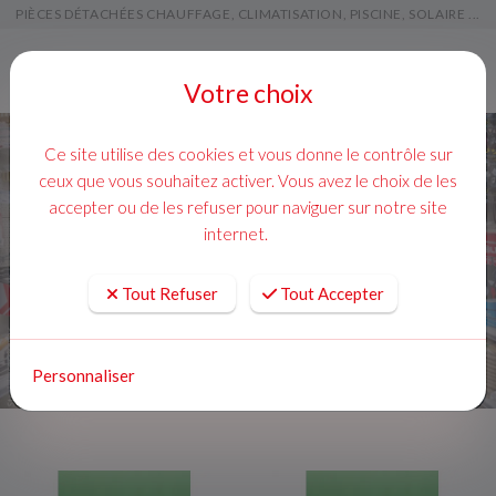
PIÈCES DÉTACHÉES CHAUFFAGE, CLIMATISATION, PISCINE, SOLAIRE ...
Menu
Votre choix
Adoucisseurs
Ce site utilise des cookies et vous donne le contrôle sur
ceux que vous souhaitez activer. Vous avez le choix de les
ACCUEIL
TRAITEMENT DES EAUX
accepter ou de les refuser pour naviguer sur notre site
ADOUCISSEURS
internet.
FILTRER
Tout Refuser
Tout Accepter
12 produits
Personnaliser