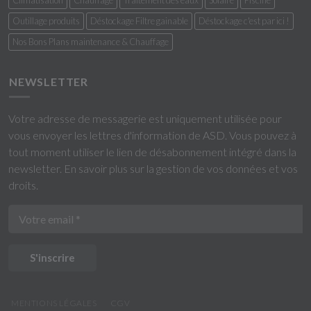
Climatisation
Chauffage
Traitement des eaux
Solaire
Piscine
Outillage produits
Déstockage Filtre gainable
Déstockage c'est par ici !
Nos Bons Plans maintenance & Chauffage
NEWSLETTER
Votre adresse de messagerie est uniquement utilisée pour
vous envoyer les lettres d'information de ASD. Vous pouvez à
tout moment utiliser le lien de désabonnement intégré dans la
newsletter.
En savoir plus sur la gestion de vos données et vos
droits
.
S'inscrire
MENTIONS LÉGALES
CGV