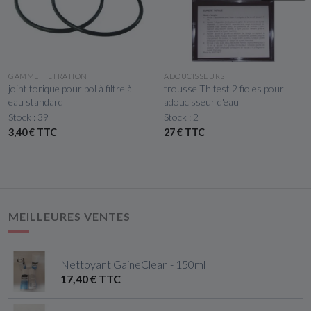
APERÇU RAPIDE
APERÇU RAPIDE
GAMME FILTRATION
ADOUCISSEURS
joint torique pour bol à filtre à
trousse Th test 2 fioles pour
eau standard
adoucisseur d'eau
Stock : 39
Stock : 2
3,40 € TTC
27 € TTC
MEILLEURES VENTES
Nettoyant GaineClean - 150ml
17,40 € TTC