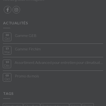
ACTUALITÉS
30
Gamme GEB
Oct
15
Gamme Firchim
Mai
10
Assortiment Advanced pour entretien pour climatisation
Déc
03
Promo du mois
Oct
TAGS