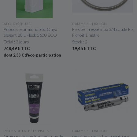
APERÇU RAPIDE
APERÇU RAPIDE
ADOUCISSEURS
GAMME FILTRATION
Adoucisseur monobloc Onyx
Flexible Tressé inox 3/4 coudé F x
élégant 20 L Fleck 5600 ECO
F droit 1 mètre
Délai : 3 jours
Stock : 2
748,49 € TTC
19,45 € TTC
dont 2,33 € d'éco-participation
APERÇU RAPIDE
APERÇU RAPIDE
PIÈCES DÉTACHÉES PISCINE
GAMME FILTRATION
Graisse silicone Ront en tube de
réducteur de tartre magnétique