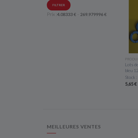
FILTRER
Prix :
-
4.08333
€
269.979996
€
PRODU
Lots d
bleu 1
Stock :
5,65 €
MEILLEURES VENTES