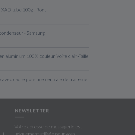
e XAD tube 100g - Ront
 condenseur - Samsung
n aluminium 100% couleur ivoire clair -Taille S
% avec cadre pour une centrale de traitement d'air
NEWSLETTER
Votre adresse de messagerie est
uniquement utilisée pour vous