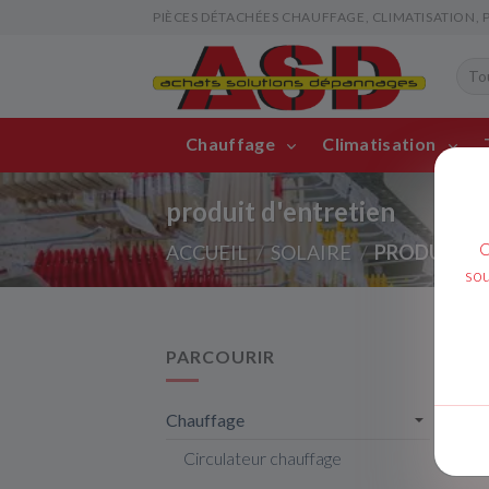
PIÈCES DÉTACHÉES CHAUFFAGE, CLIMATISATION, PIS
Chauffage
Climatisation
produit d'entretien
C
ACCUEIL
SOLAIRE
PRODUIT D'
sou
PARCOURIR
Chauffage
Circulateur chauffage