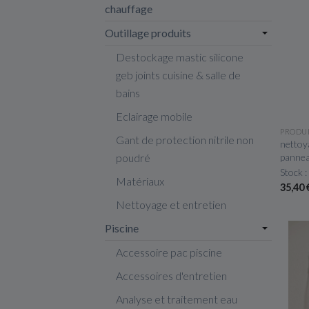
chauffage
Outillage produits
Destockage mastic silicone
geb joints cuisine & salle de
bains
Eclairage mobile
PRODU
Gant de protection nitrile non
nettoy
pannea
poudré
Stock :
Matériaux
35,40
Nettoyage et entretien
Piscine
Accessoire pac piscine
Accessoires d'entretien
Analyse et traitement eau