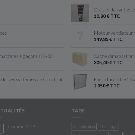
Graisse de synthès
10,80 € TTC
èces
Moteur ventilateur
149,85 € TTC
 machines à glaçons HB-30
Cache climatisation e
305,40 € TTC
de des systèmes de climatisation & Ventilation
Fourniture filtre 55
1 050 € TTC
TUALITÉS
TAGS
0
Gamme GEB
Climatisation
Chauffage
t