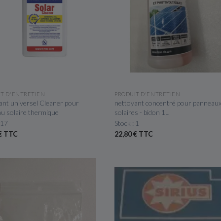
APERÇU RAPIDE
APERÇU RAPIDE
IT D'ENTRETIEN
PRODUIT D'ENTRETIEN
ant universel Cleaner pour
nettoyant concentré pour panneau
u solaire thermique
solaires - bidon 1L
 17
Stock : 1
 € TTC
22,80 € TTC