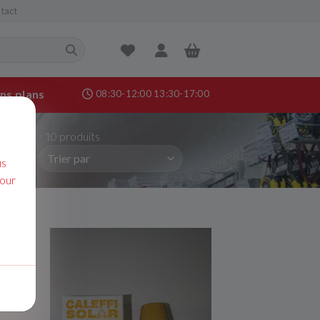
tact
ns plans
08:30-12:00 13:30-17:00
nance &
10 produits
age
us
pour