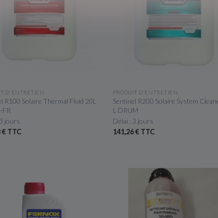
APERÇU RAPIDE
APERÇU RAPIDE
IT D'ENTRETIEN
PRODUIT D'ENTRETIEN
el R100 Solaire Thermal Fluid 20L
Sentinel R200 Solaire System Clean
-FR
L DRUM
 3 jours
Délai : 3 jours
8 € TTC
141,26 € TTC