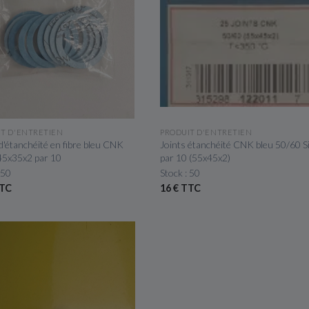
APERÇU RAPIDE
APERÇU RAPIDE
IT D'ENTRETIEN
PRODUIT D'ENTRETIEN
d'étanchéité en fibre bleu CNK
Joints étanchéité CNK bleu 50/60 S
 45x35x2 par 10
par 10 (55x45x2)
 50
Stock : 50
TTC
16 € TTC