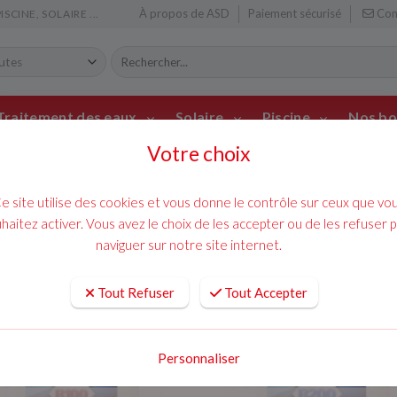
À propos de ASD
Paiement sécurisé
Con
CINE, SOLAIRE ...
Traitement des eaux
Solaire
Piscine
Nos bo
Votre choix
mainte
chauff
e site utilise des cookies et vous donne le contrôle sur ceux que vo
ENTRETIEN
haitez activer. Vous avez le choix de les accepter ou de les refuser 
naviguer sur notre site internet.
Tout Refuser
Tout Accepter
Personnaliser