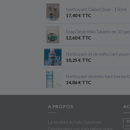
Nettoyant GaineClean - 150ml
17,40 € TTC
StayClean Mini Tablets de 20 pi
12,60 € TTC
Nettoyant et désinfectant pour
10,25 € TTC
Nettoyant désinfectant bactérici
14,86 € TTC
A PROPOS
AC
La société Achats Solutions
3
Oc
Dépannages est spécialisée dans