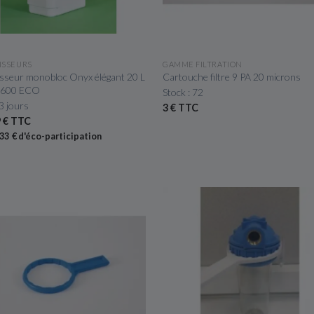
APERÇU RAPIDE
APERÇU RAPIDE
ISSEURS
GAMME FILTRATION
sseur monobloc Onyx élégant 20 L
Cartouche filtre 9 PA 20 microns
 5600 ECO
Stock : 72
 3 jours
3 € TTC
9 € TTC
,33 € d'éco-participation