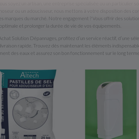
us soyez un artisan, une entreprise spécialisée ou un particulier so
oseur ou un adoucisseur, nous mettons à votre disposition des co
s marques du marché. Notre engagement ? Vous offrir des solutions
optimale et prolonger la durée de vie de vos équipements.
chat Solution Dépannages, profitez d’un service réactif, d’une sél
livraison rapide. Trouvez dès maintenant les éléments indispensables
ment des eaux et assurez son bon fonctionnement sur le long terme