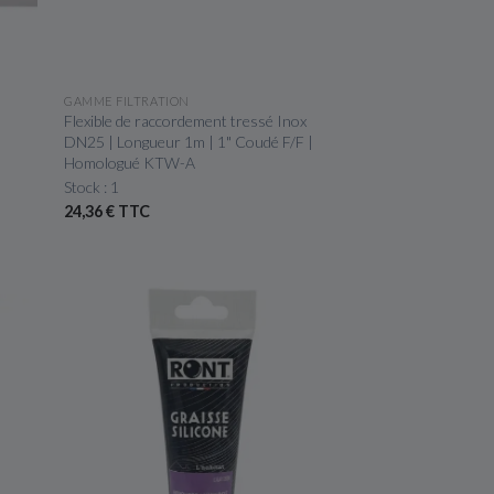
APERÇU RAPIDE
GAMME FILTRATION
Flexible de raccordement tressé Inox
DN25 | Longueur 1m | 1" Coudé F/F |
Homologué KTW-A
Stock : 1
24,36 € TTC