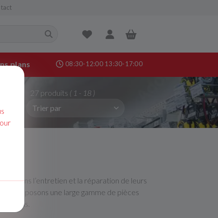
tact
ns plans
08:30-12:00 13:30-17:00
nance &
27 produits
( 1 - 18 )
age
us
pour
ation
ls dans l’entretien et la réparation de leurs
 Nous proposons une large gamme de pièces
allations.