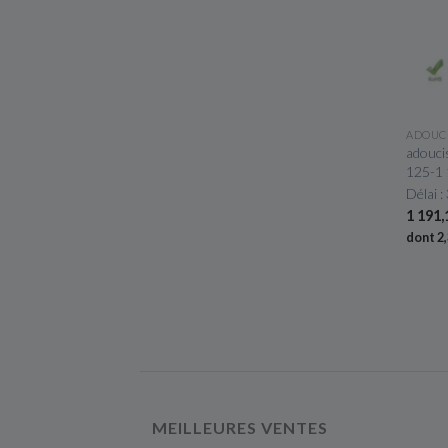
ADOUC
adouci
125-1 
Délai :
1 191,
dont 2
MEILLEURES VENTES