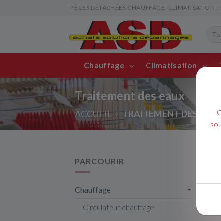
PIÈCES DÉTACHÉES CHAUFFAGE, CLIMATISATION, PIS
Chauffage
Climatisation
Traitement des eaux
C
ACCUEIL
TRAITEMENT DES EAU
sou
PARCOURIR
Pièces
Achat 
Chauffage
équip
détach
Circulateur chauffage