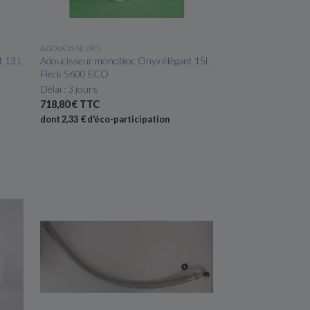
APERÇU RAPIDE
ADOUCISSEURS
t 13 L
Adoucisseur monobloc Onyx élégant 15L
Fleck 5600 ECO
Délai : 3 jours
718,80 € TTC
dont 2,33 € d'éco-participation