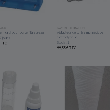
APERÇU RAPIDE
APERÇU RAPIDE
IAUX
GAMME FILTRATION
 mural pour porte filtre à eau
réducteur de tartre magnétique
électrolytique
 7 jours
Stock : 1
 TTC
99,55 € TTC