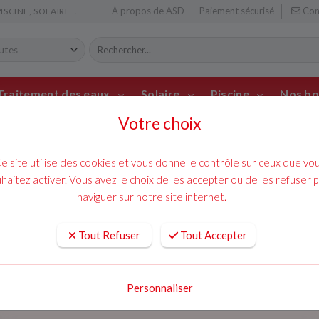
À propos de ASD
Paiement sécurisé
Con
CINE, SOLAIRE ...
Traitement des eaux
Solaire
Piscine
Nos bo
Votre choix
mainte
chauff
e site utilise des cookies et vous donne le contrôle sur ceux que vo
X
haitez activer. Vous avez le choix de les accepter ou de les refuser 
naviguer sur notre site internet.
 détachées pour le traitement des eaux, le chauffage et la climatis
Tout Refuser
Tout Accepter
Solution Dépannages accompagne les particuliers et les professionne
ements de traitement des eaux, de chauffage et de climatisation.
Personnaliser
ées pour garantir le bon fonctionnement et la durabilité de vos inst