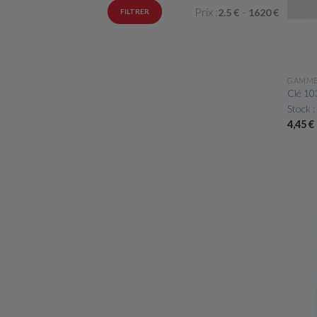
Prix :
-
2.5
€
1620
€
FILTRER
GAMME
Clé 103
Stock :
4,45 €