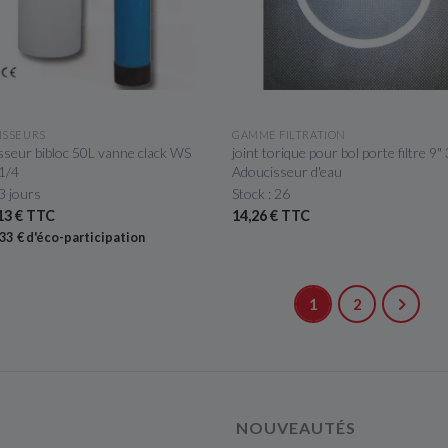
APERÇU RAPIDE
APERÇU RAPIDE
ISSEURS
GAMME FILTRATION
sseur bibloc 50L vanne clack WS
joint torique pour bol porte filtre 9" 
1/4
Adoucisseur d'eau
 3 jours
Stock : 26
13 € TTC
14,26 € TTC
,33 € d'éco-participation
1
2
NOUVEAUTÉS