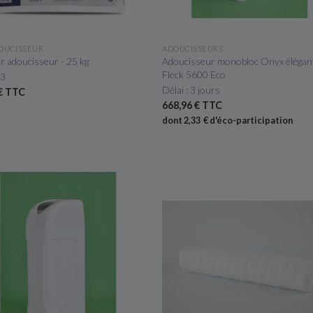
APERÇU RAPIDE
APERÇU RAPIDE
OUCISSEUR
ADOUCISSEURS
ur adoucisseur - 25 kg
Adoucisseur monobloc Onyx élégan
Fleck 5600 Eco
 3
Délai : 3 jours
 € TTC
668,96 € TTC
dont 2,33 € d'éco-participation