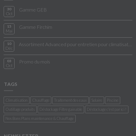
30
Gamme GEB
Oct
15
Gamme Firchim
Mai
10
Assortiment Advanced pour entretien pour climatisation
Déc
03
Promo du mois
Oct
TAGS
Climatisation
Chauffage
Traitement des eaux
Solaire
Piscine
Outillage produits
Déstockage Filtre gainable
Déstockage c'est par ici !
Nos Bons Plans maintenance & Chauffage
NEWSLETTER