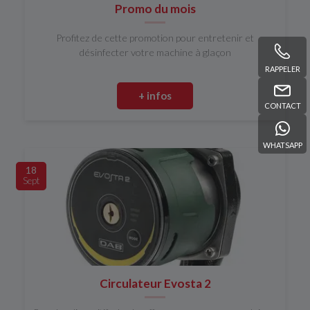
Promo du mois
Profitez de cette promotion pour entretenir et
désinfecter votre machine à glaçon
RAPPELER
+ infos
CONTACT
WHATSAPP
18
Sept
Circulateur Evosta 2