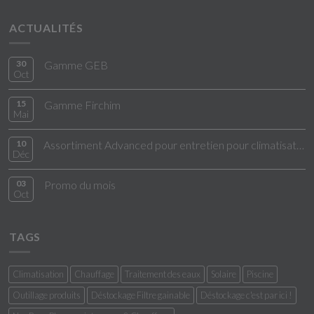
ACTUALITÉS
30
Gamme GEB
Oct
15
Gamme Firchim
Mai
10
Assortiment Advanced pour entretien pour climatisation
Déc
03
Promo du mois
Oct
TAGS
Climatisation
Chauffage
Traitement des eaux
Solaire
Piscine
Outillage produits
Déstockage Filtre gainable
Déstockage c'est par ici !