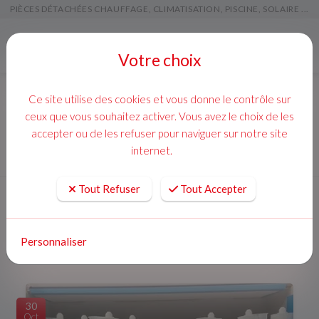
PIÈCES DÉTACHÉES CHAUFFAGE, CLIMATISATION, PISCINE, SOLAIRE ...
Menu
Votre choix
Ce site utilise des cookies et vous donne le contrôle sur
Accueil
Actualités
ceux que vous souhaitez activer. Vous avez le choix de les
accepter ou de les refuser pour naviguer sur notre site
internet.
Tout Refuser
Tout Accepter
Actualités
Personnaliser
30
Oct