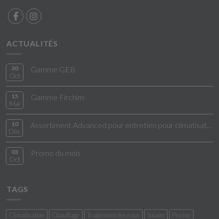
ACTUALITÉS
30
Gamme GEB
Oct
15
Gamme Firchim
Mai
10
Assortiment Advanced pour entretien pour climatisation
Déc
03
Promo du mois
Oct
TAGS
Climatisation
Chauffage
Traitement des eaux
Solaire
Piscine