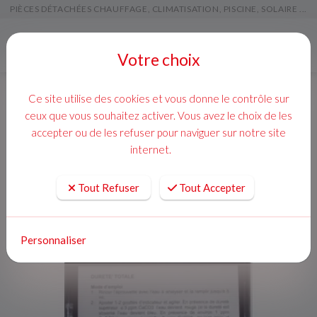
PIÈCES DÉTACHÉES CHAUFFAGE, CLIMATISATION, PISCINE, SOLAIRE ...
Menu
Votre choix
Ce site utilise des cookies et vous donne le contrôle sur
ceux que vous souhaitez activer. Vous avez le choix de les
accepter ou de les refuser pour naviguer sur notre site
internet.
Tout Refuser
Tout Accepter
Personnaliser