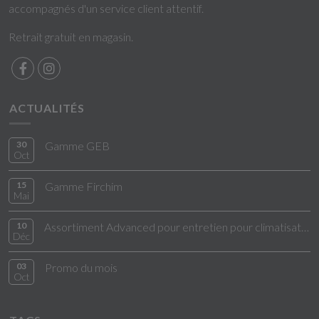
accompagnés d'un service client attentif.
Retrait gratuit en magasin.
ACTUALITÉS
30
Gamme GEB
Oct
15
Gamme Firchim
Mai
10
Assortiment Advanced pour entretien pour climatisation
Déc
03
Promo du mois
Oct