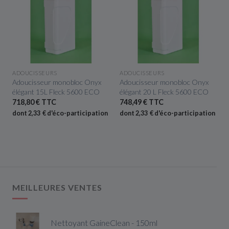
APERÇU RAPIDE
APERÇU RAPIDE
ADOUCISSEURS
ADOUCISSEURS
Adoucisseur monobloc Onyx
Adoucisseur monobloc Onyx
élégant 15L Fleck 5600 ECO
élégant 20 L Fleck 5600 ECO
718,80 € TTC
748,49 € TTC
n
dont 2,33 € d'éco-participation
dont 2,33 € d'éco-participation
MEILLEURES VENTES
Nettoyant GaineClean - 150ml