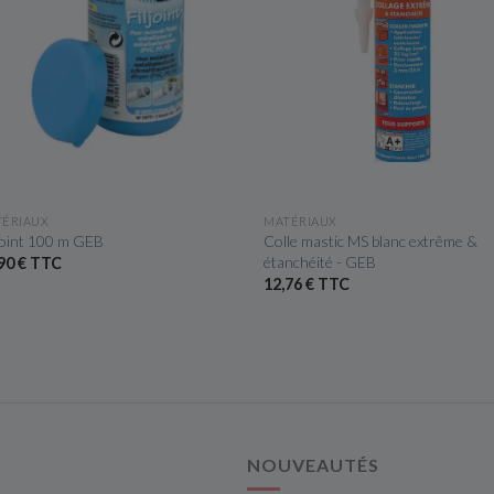
APERÇU RAPIDE
APERÇU RAPIDE
ÉRIAUX
MATÉRIAUX
 joint 100 m GEB
Colle mastic MS blanc extrême &
étanchéité - GEB
90 € TTC
12,76 € TTC
NOUVEAUTÉS