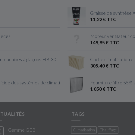
Graisse de synthèse 
11,22 € TTC
pièces
Moteur ventilateur c
149,85 € TTC
r machines à glaçons HB-30
Cache climatisation en
305,40 € TTC
cide des systèmes de climatisation & Ventilation
Fourniture filtre 55% 
1 050 € TTC
TUALITÉS
TAGS
0
Gamme GEB
Climatisation
Chauffage
t