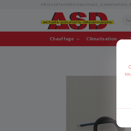
PIÈCES DÉTACHÉES CHAUFFAGE, CLIMATISATION, PIS
Chauffage
Climatisation
C
sou