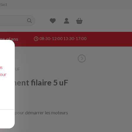
tact
ns plans
08:30-12:00 13:30-17:00
nance &
age
us
AIRE 5 UF
pour
manent filaire 5 uF
filaire pour démarrer les moteurs