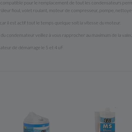
 compatible pour le remplacement de tout les condensateurs perm
leur fioul, volet roulant, moteur de compresseur, pompe, nettoyeu
 il est actif tout le temps quelque soit la vitesse du moteur.
u condensateur veillez à vous rapprocher au maximum de la valeur
teur de démarrage le 5 et 4 uF