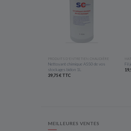
ÇU RAPIDE
APERÇU RAPIDE
PRODUITS D'ENTRETIEN CHAUDIÈRE
MAT
 électrique 606
Nettoyant chimique A550 de vos
Fil
stockages bidon 1L
19,
39,75 € TTC
MEILLEURES VENTES