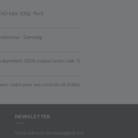
XAD tube 100g - Ront
ondenseur - Samsung
 aluminium 100% couleur ivoire clair -Taille S
avec cadre pour une centrale de traitement d'air
NEWSLETTER
Votre adresse de messagerie est