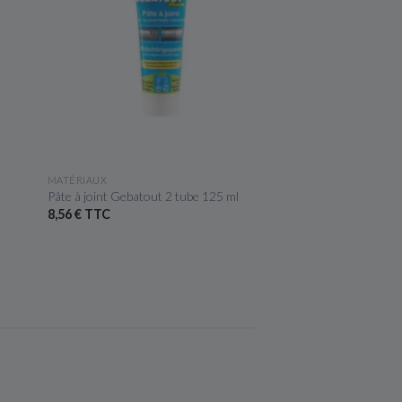
APERÇU RAPIDE
APERÇU R
MATÉRIAUX
NETTOYAGE ET ENTRE
Pâte à joint Gebatout 2 tube 125 ml
Nettoyant chimique de
bidon 5 L - SC05
8,56 € TTC
197,36 € TTC