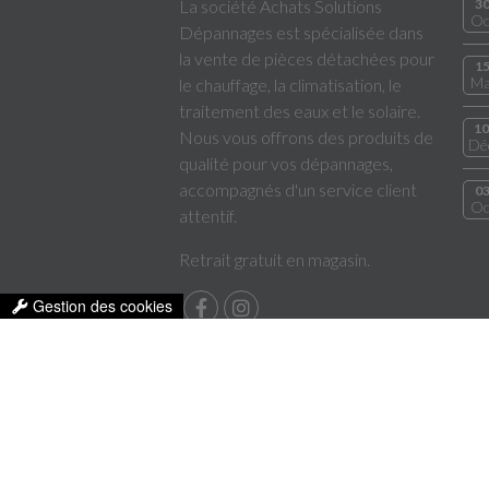
La société Achats Solutions
3
Oc
Dépannages est spécialisée dans
la vente de pièces détachées pour
1
Ma
le chauffage, la climatisation, le
traitement des eaux et le solaire.
10
Nous vous offrons des produits de
Dé
qualité pour vos dépannages,
accompagnés d'un service client
0
Oc
attentif.
Retrait gratuit en magasin.
Gestion des cookies
MENTIONS LÉGALES
CGV
Copyright thmbout2 ©
Bexter