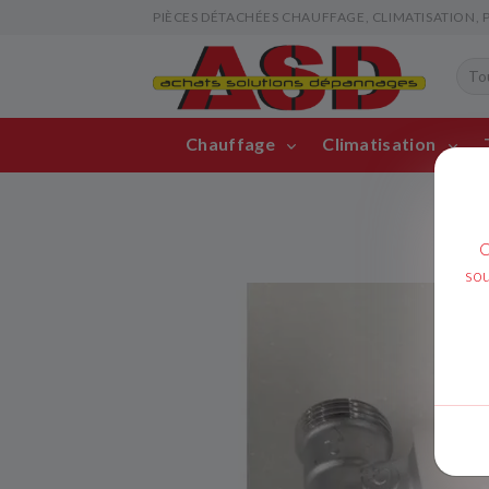
PIÈCES DÉTACHÉES CHAUFFAGE, CLIMATISATION, PIS
Chauffage
Climatisation
C
sou