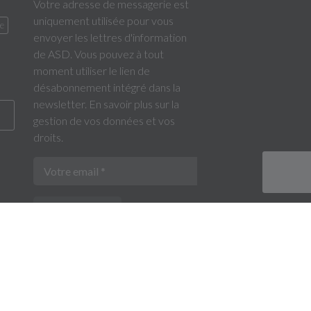
Votre adresse de messagerie est
uniquement utilisée pour vous
ne
envoyer les lettres d'information
de ASD. Vous pouvez à tout
moment utiliser le lien de
désabonnement intégré dans la
newsletter.
En savoir plus sur la
gestion de vos données et vos
droits
.
S'inscrire