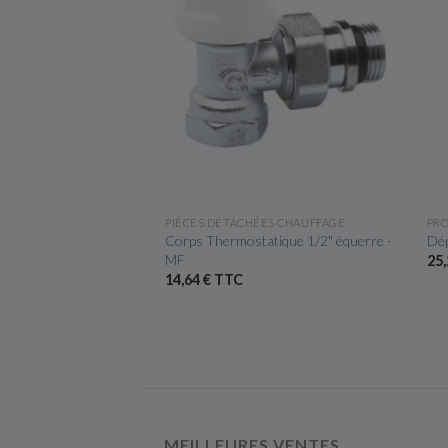
ÇU RAPIDE
APERÇU RAPIDE
ION
PIÈCES DÉTACHÉES CHAUFFAGE
PRO
e 9 PA 20 microns
Corps Thermostatique 1/2" équerre -
Dép
MF
25,
14,64 € TTC
MEILLEURES VENTES