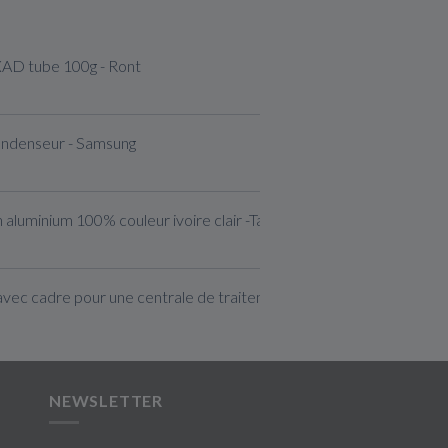
XAD tube 100g - Ront
ondenseur - Samsung
 aluminium 100% couleur ivoire clair -Taille S
avec cadre pour une centrale de traitement d'air
NEWSLETTER