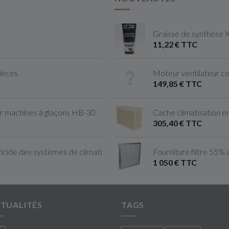
Graisse de synthèse 
11,22 € TTC
pièces
Moteur ventilateur c
149,85 € TTC
r machines à glaçons HB-30
Cache climatisation en
305,40 € TTC
cide des systèmes de climatisation & Ventilation
Fourniture filtre 55% 
1 050 € TTC
TUALITÉS
TAGS