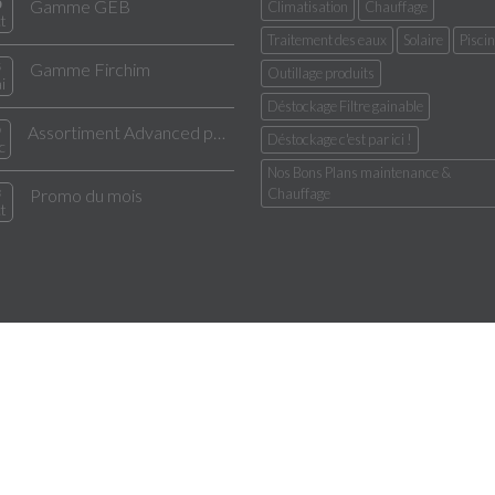
0
Gamme GEB
Climatisation
Chauffage
t
Traitement des eaux
Solaire
Pisci
5
Gamme Firchim
Outillage produits
i
Déstockage Filtre gainable
Assortiment Advanced pour entretien pour climatisation
Déstockage c'est par ici !
c
Nos Bons Plans maintenance &
3
Promo du mois
Chauffage
t