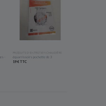
APERÇU RAPIDE
APERÇU R
PRODUITS D'ENTRETIEN CHAUDIÈRE
PIÈCES DÉTACHÉES CH
es -
équarrissoirs pochette de 3
Alimentation externe
bliss
19 € TTC
30,60 € TTC