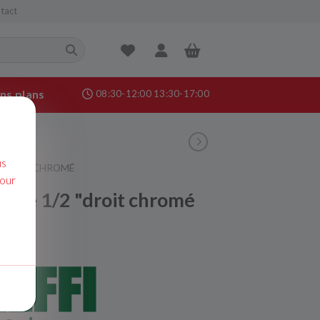
tact
ns plans
08:30-12:00 13:30-17:00
nance &
age
us
"DROIT CHROMÉ
pour
ique 1/2 "droit chromé