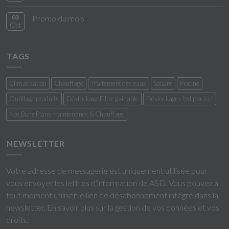
03
Promo du mois
Oct
TAGS
Climatisation
Chauffage
Traitement des eaux
Solaire
Piscine
Outillage produits
Déstockage Filtre gainable
Déstockage c'est par ici !
Nos Bons Plans maintenance & Chauffage
NEWSLETTER
Votre adresse de messagerie est uniquement utilisée pour
vous envoyer les lettres d'information de ASD. Vous pouvez à
tout moment utiliser le lien de désabonnement intégré dans la
newsletter.
En savoir plus sur la gestion de vos données et vos
droits
.