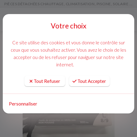
PIÈCES DÉTACHÉES CHAUFFAGE, CLIMATISATION, PISCINE, SOLAIRE ...
Menu
Votre choix
Ce site utilise des cookies et vous donne le contrôle sur
ceux que vous souhaitez activer. Vous avez le choix de les
accepter ou de les refuser pour naviguer sur notre site
internet.
Tout Refuser
Tout Accepter
Personnaliser