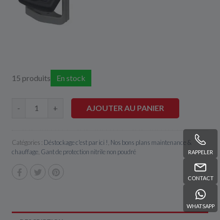
15 produits
En stock
AJOUTER AU PANIER
-
+
Catégories :
Déstockage c'est par ici !
,
Nos bons plans maintenance &
chauffage
,
Gant de protection nitrile non poudré
RAPPELER
CONTACT
WHATSAPP