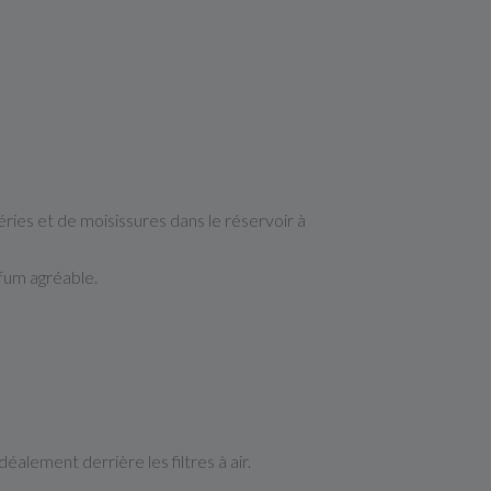
éries
et
de
moisissures
dans
le
réservoir
à
rfum
agréable.
déalement derrière les filtres à air.