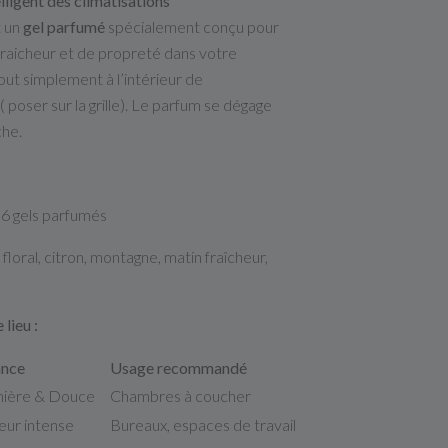
elligent des climatisations
 un
gel parfumé
spécialement conçu pour
raicheur et de propreté dans votre
out simplement à l’intérieur de
( poser sur la grille). Le parfum se dégage
che.
6 gels parfumés
floral, citron, montagne, matin fraîcheur,
 lieu :
nce
Usage recommandé
nière & Douce
Chambres à coucher
eur intense
Bureaux, espaces de travail