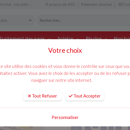
À propos de ASD
Paiement sécurisé
Con
CINE, SOLAIRE ...
Traitement des eaux
Solaire
Piscine
Nos bo
Votre choix
mainte
ACCUEIL
CLIMATISATION
chauff
e site utilise des cookies et vous donne le contrôle sur ceux que vo
GEL DÉODORANT POUR CLIMATI
haitez activer. Vous avez le choix de les accepter ou de les refuser 
Gel Déodorant po
naviguer sur notre site internet.
Smellyjelly
Tout Refuser
Tout Accepter
14,88 € TTC
Personnaliser