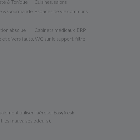
té & Tonique
Cuisines, salons
ée & Gourmande
Espaces de vie communs
tion absolue
Cabinets médicaux, ERP
e et divers (auto, WC sur le support, filtre
lement utiliser l'aérosol
Easyfresh
t les mauvaises odeurs).