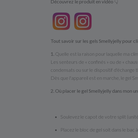
Découvrez le produit en vidéo 👇
Tout savoir sur les gels Smellyjelly pour c
1.
Quelle
est
la
raison
pour
laquelle
ma
cli
Les
senteurs
de
«
confinés
»
ou
de
«
chaus
condensats
ou
sur
le
dispositif
d'échange
t
Dès
que
l'appareil
est
en
marche,
le
gel
Sm
2. Où placer le gel Smellyjelly dans mon un
Soulevez le capot de votre split (unit
Placez le bloc de gel soit dans le bac à