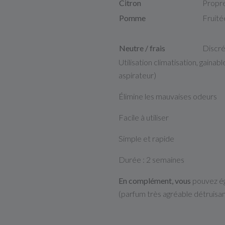
Citron
Propre
Pomme
Fruit
Neutre / frais
Discré
Utilisation climatisation, gainabl
aspirateur)
Élimine les mauvaises odeurs
Facile à utiliser
Simple et rapide
Durée : 2 semaines
En complément, vous
pouvez éga
(parfum très agréable détruisan