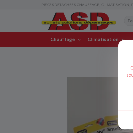
PIÈCES DÉTACHÉES CHAUFFAGE, CLIMATISATION, PIS
Chauffage
Climatisation
C
sou