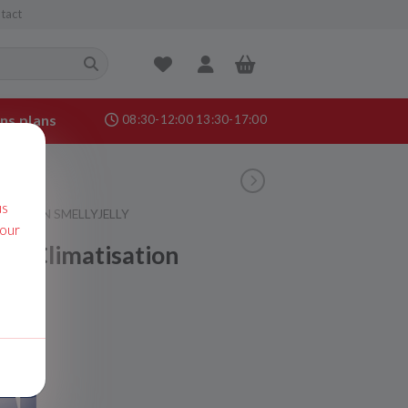
tact
ns plans
08:30-12:00 13:30-17:00
nance &
age
us
SATION SMELLYJELLY
pour
ur Climatisation