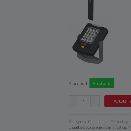
4 produits
En stock
AJOUTE
-
+
Catégories :
Climatisation
,
Déstockage c'
chauffage
,
Accessoires climatisation
,
Pr