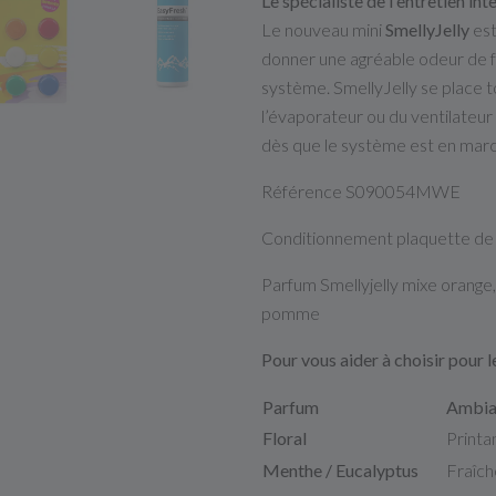
Le spécialiste de l'entretien int
Le nouveau mini
SmellyJelly
est
donner une agréable odeur de f
système. SmellyJelly se place t
l’évaporateur ou du ventilateur 
dès que le système est en mar
Référence S090054MWE
Conditionnement plaquette de 
Parfum Smellyjelly mixe orange, 
pomme
Pour vous aider à choisir pour le
Parfum
Ambia
Floral
Printa
Menthe / Eucalyptus
Fraîch