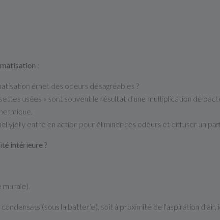
limatisation
:
matisation
émet
des
odeurs
désagréables
?
settes
usées
»
sont
souvent
le
résultat
d'une
multiplication
de
bact
hermique.
ellyjelly
entre
en
action
pour
éliminer
ces
odeurs
et
diffuser
un
pa
ité intérieure ?
é murale).
 condensats (sous la batterie), soit à proximité de l'aspiration d'air, i