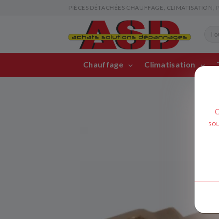
PIÈCES DÉTACHÉES CHAUFFAGE, CLIMATISATION, PIS
Chauffage
Climatisation
C
sou