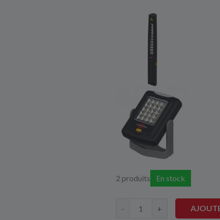
2 produits
En stock
AJOUTE
-
+