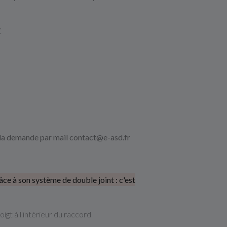
C
e la demande par mail contact@e-asd.fr
ce à son système de double joint : c'est
igt à l'intérieur du raccord