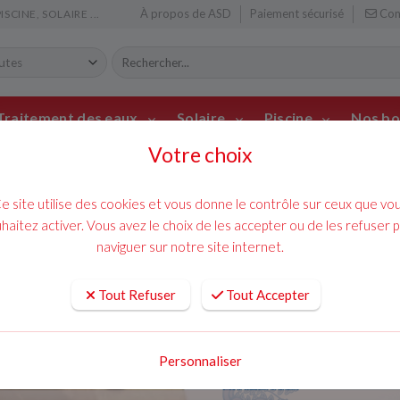
À propos de ASD
Paiement sécurisé
Con
CINE, SOLAIRE ...
Traitement des eaux
Solaire
Piscine
Nos bo
Votre choix
mainte
ACCUEIL
CLIMATISATION
chauff
e site utilise des cookies et vous donne le contrôle sur ceux que vo
RACCORD RAPIDE DROIT À PRE
haitez activer. Vous avez le choix de les accepter ou de les refuser 
raccord rapide dr
naviguer sur notre site internet.
climatiseur
Tout Refuser
Tout Accepter
16,80 € TTC
Personnaliser