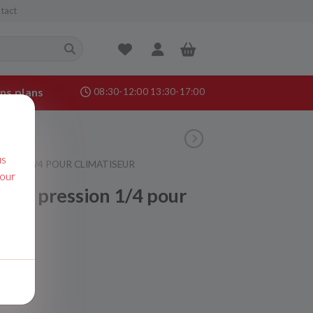
tact
ns plans
08:30-12:00 13:30-17:00
nance &
age
us
SSION 1/4 POUR CLIMATISEUR
pour
oit à pression 1/4 pour