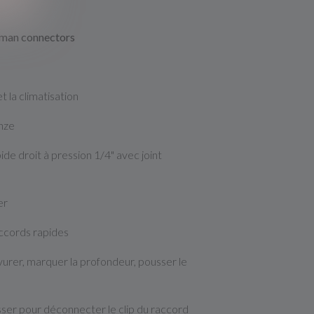
aiman connectors
et la climatisation
nze
e droit à pression 1/4" avec joint
er
accords rapides
avurer, marquer la profondeur, pousser le
ser pour déconnecter le clip du raccord