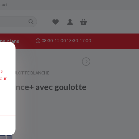
tact
ns plans
08:30-12:00 13:30-17:00
nance &
age
us
AVEC GOULOTTE BLANCHE
pour
 silence+ avec goulotte