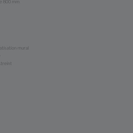
tte 800 mm
matisation mural
e
treint