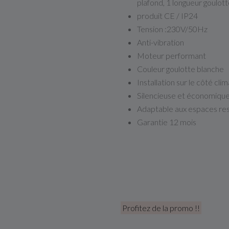
plafond, 1 longueur goulo
produit CE / IP24
Tension :230V/50Hz
Anti-vibration
Moteur performant
Couleur goulotte blanche
Installation sur le côté cli
Silencieuse et économiqu
Adaptable aux espaces res
Garantie 12 mois
Profitez de la promo !!