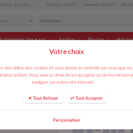
À propos de ASD
Paiement sécurisé
Con
CINE, SOLAIRE ...
Traitement des eaux
Solaire
Piscine
Nos bo
Votre choix
mainte
ACCUEIL
CLIMATISATION
chauff
e site utilise des cookies et vous donne le contrôle sur ceux que vo
POMPE MINI VERTE SILENCE+ 
haitez activer. Vous avez le choix de les accepter ou de les refuser 
pompe Mini verte
naviguer sur notre site internet.
blanche
Tout Refuser
Tout Accepter
136,80 € TTC
Personnaliser