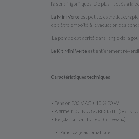
liaisons frigorifiques. De plus, l'accès à 
La Mini Verte
est petite, esthétique, rapide
doit être emboîté à l'évacuation des conde
La pompe est abrité dans l'angle de la goul
Le Kit Mini Verte
est entièrement réversib
Caractéristiques techniques
• Tension 230 V AC ± 10 % 20 W
• Alarme N.O, N.C 8A RESISTIF(5A IND
• Régulation par flotteur (3 niveaux)
Amorçage automatique