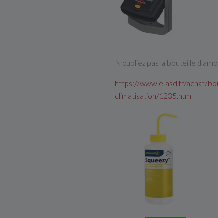
N'oubliez pas la bouteille d'am
https://www.e-asd.fr/achat/b
climatisation/1235.htm