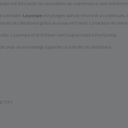
la pompe est très facile, les opérations de maintenance sont extrêmem
 à installer.
La pompe
est plongée dans le réservoir à condensats.
nsats du climatiseur grâce au tuyau vert muni. La hauteur de relev
otte. La pompe et le flotteur sont toujours bien à l'horizontal.
le pour un assemblage à gauche ou à droite du climatiseur.
UCTIF)