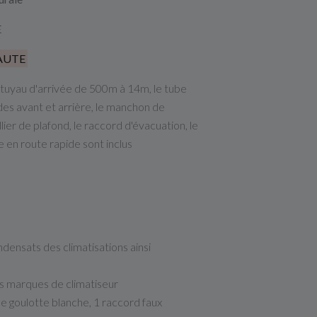
E
AUTE
e tuyau d'arrivée de 500m à 14m, le tube
des avant et arrière, le manchon de
ollier de plafond, le raccord d'évacuation, le
se en route rapide sont inclus
ndensats des climatisations ainsi
s marques de climatiseur
e goulotte blanche, 1 raccord faux