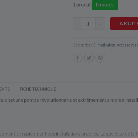
1 produit
En stock
AJOUTE
-
+
Catégories :
Climatisation
,
Accessoires 
IENTS
FICHE TECHNIQUE
, c'est une pompe révolutionnaire et extrêmement simple à installe
ment et rapidement des installations propres. La goulotte de la 