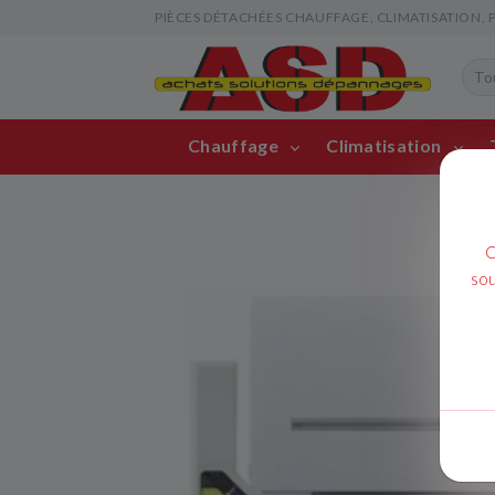
PIÈCES DÉTACHÉES CHAUFFAGE, CLIMATISATION, PIS
Chauffage
Climatisation
C
sou