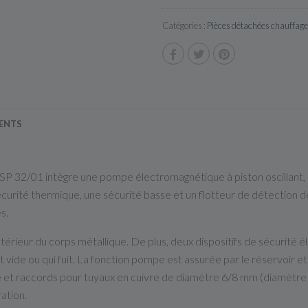
Catégories :
Pièces détachées chauffage
IENTS
 32/01 intègre une pompe électromagnétique à piston oscillant, un
écurité thermique, une sécurité basse et un flotteur de détection de
s.
'intérieur du corps métallique. De plus, deux dispositifs de sécurit
 vide ou qui fuit. La fonction pompe est assurée par le réservoir et
e et raccords pour tuyaux en cuivre de diamètre 6/8 mm (diamètre
ration.