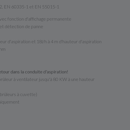
2, EN 60335-1 et EN 55015-1
c fonction d'affichage permanente
et détection de panne
eur d'aspiration et 18l/h à 4 m d'hauteur d'aspiration
 mm
etour dans la conduite d'aspiration!
ûleur à ventilateur jusqu'à 80 KW à une hauteur
(brûleurs à cuvette)
uniquement