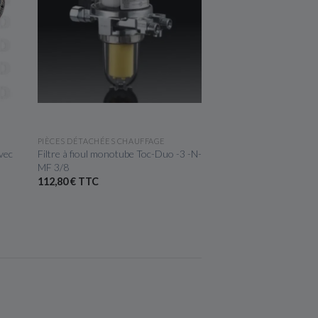
APERÇU RAPIDE
APERÇU R
PIÈCES DÉTACHÉES CHAUFFAGE
PIÈCES DÉTACHÉES CH
avec
Filtre à fioul monotube Toc-Duo -3 -N-
Jauge pneumatique Uni
MF 3/8
cuve à Fioul - 72500
112,80 € TTC
56,04 € TTC