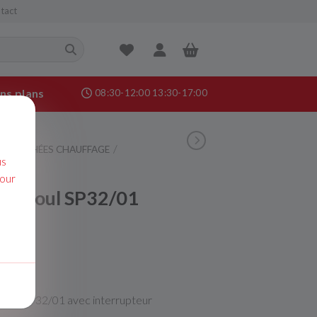
tact
ns plans
08:30-12:00 13:30-17:00
nance &
 DÉTACHÉES CHAUFFAGE
age
us
P32/01
pour
de fioul SP32/01
ace SP 32/01 avec interrupteur