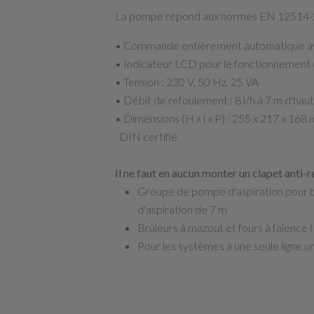
La pompe répond aux normes EN 12514-
• Commande entièrement automatique ave
• Indicateur LCD pour le fonctionnement 
• Tension : 230 V, 50 Hz, 25 VA
• Débit de refoulement : 8 l/h à 7 m d'haut
• Dimensions (H x l x P) : 255 x 217 x 168
DIN certifié
Il ne faut en aucun monter un clapet anti-r
Groupe de pompe d'aspiration pour br
d'aspiration de 7 m
Brûleurs à mazout et fours à faïence 
Pour les systèmes à une seule ligne 