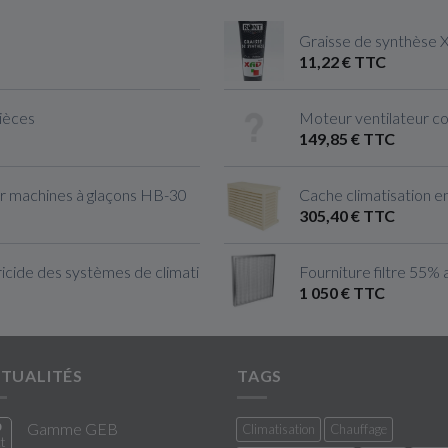
Graisse de synthèse 
11,22 € TTC
pièces
Moteur ventilateur c
149,85 € TTC
r machines à glaçons HB-30
Cache climatisation en
305,40 € TTC
cide des systèmes de climatisation & Ventilation
Fourniture filtre 55% 
1 050 € TTC
TUALITÉS
TAGS
0
Gamme GEB
Climatisation
Chauffage
t