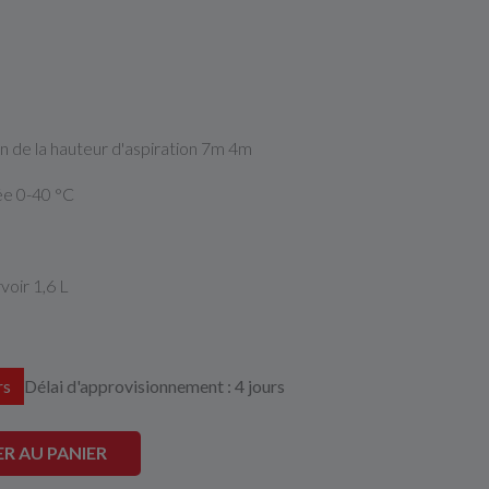
on de la hauteur d'aspiration 7m 4m
 0-40 °C
oir 1,6 L
rs
Délai d'approvisionnement : 4 jours
R AU PANIER