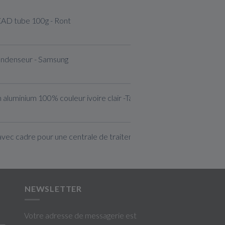
XAD tube 100g - Ront
ondenseur - Samsung
 aluminium 100% couleur ivoire clair -Taille S
avec cadre pour une centrale de traitement d'air
NEWSLETTER
Votre adresse de messagerie est