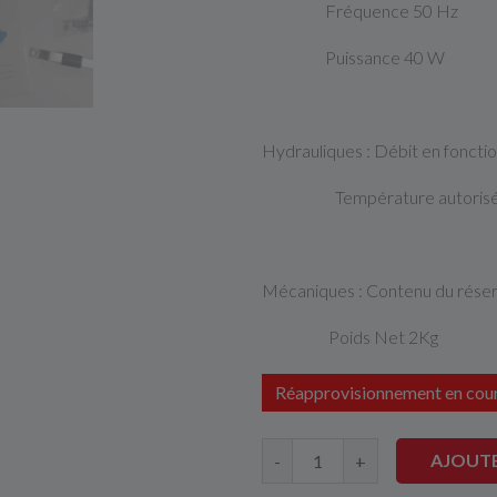
Fréquence 50 Hz
Puissance 40 W
Hydrauliques : Débit en foncti
Température autorisée
Mécaniques : Contenu du réserv
Poids Net 2Kg
Réapprovisionnement en cou
AJOUTE
-
+