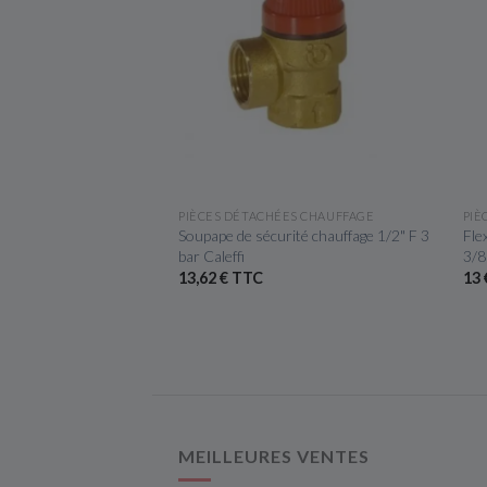
ÇU RAPIDE
APERÇU RAPIDE
ES CHAUFFAGE
PIÈCES DÉTACHÉES CHAUFFAGE
PIÈ
et manutention - Taille
Soupape de sécurité chauffage 1/2" F 3
Fle
bar Caleffi
3/8
13,62 € TTC
13 
MEILLEURES VENTES