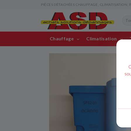
PIÈCES DÉTACHÉES CHAUFFAGE, CLIMATISATION, PIS
Chauffage
Climatisation
C
sou