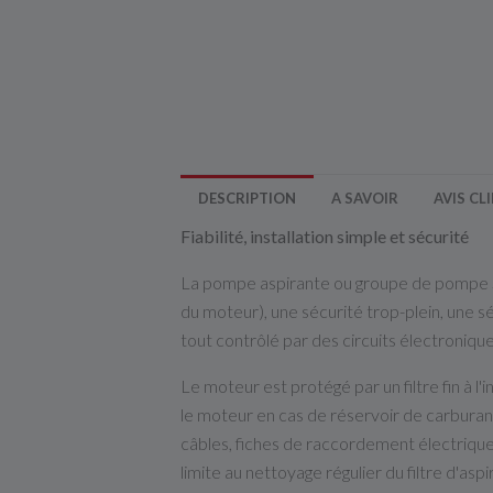
DESCRIPTION
A SAVOIR
AVIS CL
Fiabilité, installation simple et sécurité
La pompe aspirante ou groupe de pompe SP
du moteur), une sécurité trop-plein, une s
tout contrôlé par des circuits électronique
Le moteur est protégé par un filtre fin à l
le moteur en cas de réservoir de carburant
câbles, fiches de raccordement électriqu
limite au nettoyage régulier du filtre d'aspi