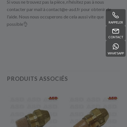
Si
vous
ne
trouvez
pas
la
pièce,
n'hésitez
pas
à
nous
contacter
par
mail
à
contact@e-asd.fr
pour
obtenir
de
l'aide.
Nous
nous
occuperons
de
cela
aussi
vite
que
RAPPELER
possible👌
CONTACT
WHATSAPP
PRODUITS ASSOCIÉS