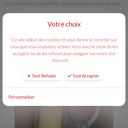
PIÈCES DÉTACHÉES CHAUFFAGE, CLIMATISATION, PISCINE, SOLAIRE ...
Menu
Votre choix
Ce site utilise des cookies et vous donne le contrôle sur
ceux que vous souhaitez activer. Vous avez le choix de les
accepter ou de les refuser pour naviguer sur notre site
internet.
Tout Refuser
Tout Accepter
Personnaliser