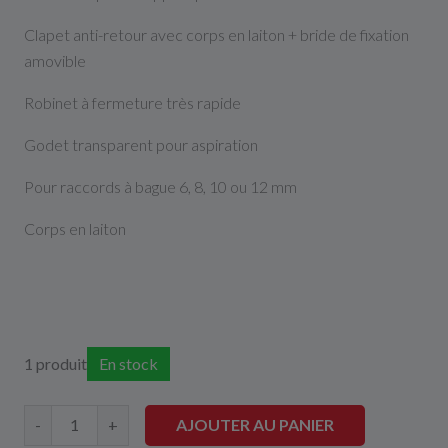
Clapet anti-retour avec corps en laiton + bride de fixation
amovible
Robinet à fermeture très rapide
Godet transparent pour aspiration
Pour raccords à bague 6, 8, 10 ou 12 mm
Corps en laiton
1 produit
En stock
AJOUTER AU PANIER
-
+