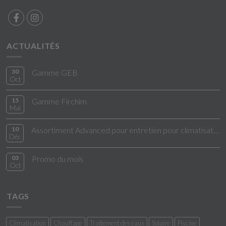
ACTUALITÉS
30
Gamme GEB
Oct
15
Gamme Firchim
Mai
10
Assortiment Advanced pour entretien pour climatisation
Déc
03
Promo du mois
Oct
TAGS
Climatisation
Chauffage
Traitement des eaux
Solaire
Piscine