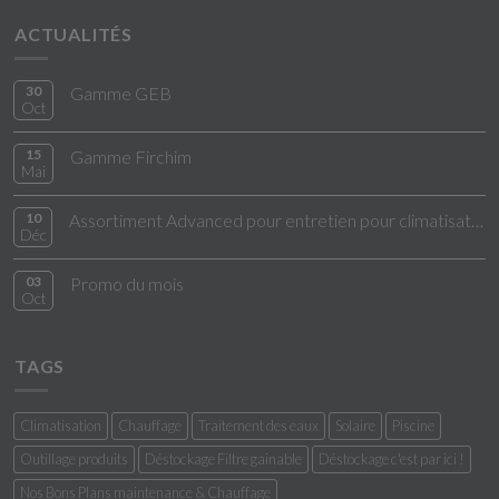
ACTUALITÉS
30
Gamme GEB
Oct
15
Gamme Firchim
Mai
10
Assortiment Advanced pour entretien pour climatisation
Déc
03
Promo du mois
Oct
TAGS
Climatisation
Chauffage
Traitement des eaux
Solaire
Piscine
Outillage produits
Déstockage Filtre gainable
Déstockage c'est par ici !
Nos Bons Plans maintenance & Chauffage