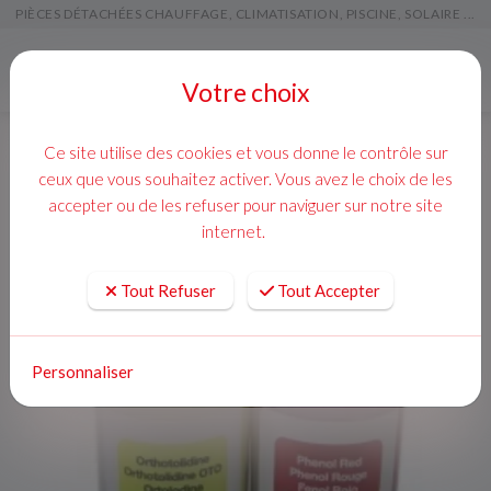
PIÈCES DÉTACHÉES CHAUFFAGE, CLIMATISATION, PISCINE, SOLAIRE ...
Menu
Votre choix
Ce site utilise des cookies et vous donne le contrôle sur
ceux que vous souhaitez activer. Vous avez le choix de les
accepter ou de les refuser pour naviguer sur notre site
internet.
Tout Refuser
Tout Accepter
Personnaliser