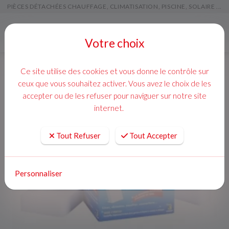
PIÈCES DÉTACHÉES CHAUFFAGE, CLIMATISATION, PISCINE, SOLAIRE ...
Menu
Votre choix
Ce site utilise des cookies et vous donne le contrôle sur
ceux que vous souhaitez activer. Vous avez le choix de les
accepter ou de les refuser pour naviguer sur notre site
internet.
Tout Refuser
Tout Accepter
Personnaliser