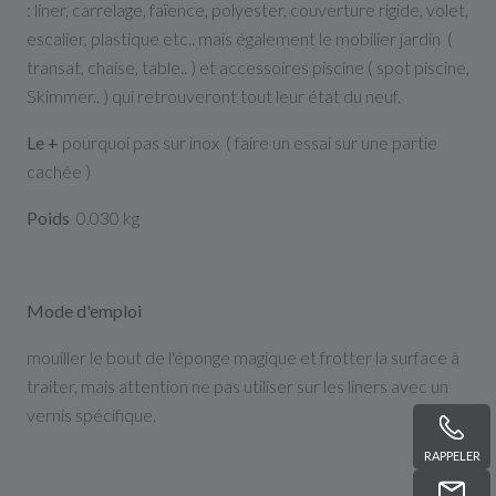
: liner, carrelage, faïence, polyester, couverture rigide, volet,
escalier, plastique etc.. mais également le mobilier jardin (
transat, chaise, table.. ) et accessoires piscine ( spot piscine,
Skimmer.. ) qui retrouveront tout leur état du neuf.
Le +
pourquoi pas sur inox ( faire un essai sur une partie
cachée )
Poids
0.030 kg
Mode d'emploi
mouiller le bout de l'éponge magique et frotter la surface à
traiter, mais attention ne pas utiliser sur les liners avec un
vernis spécifique.
RAPPELER