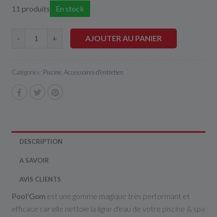
11 produits
En stock
AJOUTER AU PANIER
-
+
Catégories :
Piscine
,
Accessoires d'entretien
DESCRIPTION
A SAVOIR
AVIS CLIENTS
Pool'Gom
est une gomme magique très performant et
efficace car elle nettoie la ligne d'eau de votre piscine & spa