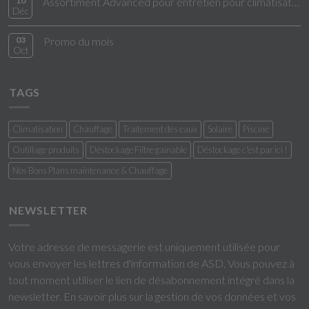
10
Assortiment Advanced pour entretien pour climatisation
Déc
03
Promo du mois
Oct
TAGS
Climatisation
Chauffage
Traitement des eaux
Solaire
Piscine
Outillage produits
Déstockage Filtre gainable
Déstockage c'est par ici !
Nos Bons Plans maintenance & Chauffage
NEWSLETTER
Votre adresse de messagerie est uniquement utilisée pour
vous envoyer les lettres d'information de ASD. Vous pouvez à
tout moment utiliser le lien de désabonnement intégré dans la
newsletter.
En savoir plus sur la gestion de vos données et vos