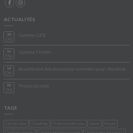
ACTUALITÉS
30
Gamme GEB
Oct
15
Gamme Firchim
Mai
10
Assortiment Advanced pour entretien pour climatisation
Déc
03
Promo du mois
Oct
TAGS
Climatisation
Chauffage
Traitement des eaux
Solaire
Piscine
Outillage produits
Déstockage Filtre gainable
Déstockage c'est par ici !