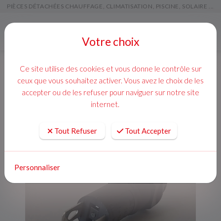
PIÈCES DÉTACHÉES CHAUFFAGE, CLIMATISATION, PISCINE, SOLAIRE ...
Menu
Votre choix
Ce site utilise des cookies et vous donne le contrôle sur
ceux que vous souhaitez activer. Vous avez le choix de les
accepter ou de les refuser pour naviguer sur notre site
internet.
Tout Refuser
Tout Accepter
Personnaliser