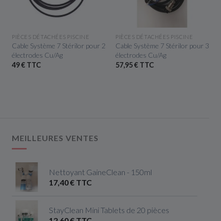
APERÇU RAPIDE
APERÇU RAPIDE
PIÈCES DÉTACHÉES PISCINE
PIÈCES DÉTACHÉES PISCINE
m
Cable Système 7 Stérilor pour 2
Cable Système 7 Stérilor pour 3
électrodes Cu/Ag
électrodes Cu/Ag
49 € TTC
57,95 € TTC
MEILLEURES VENTES
Nettoyant GaineClean - 150ml
17,40 € TTC
StayClean Mini Tablets de 20 pièces
12,60 € TTC