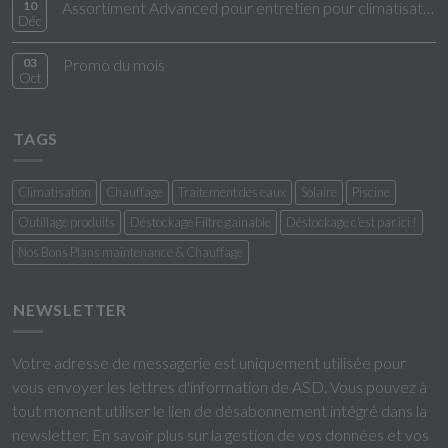
10
Assortiment Advanced pour entretien pour climatisation
Déc
03
Promo du mois
Oct
TAGS
Climatisation
Chauffage
Traitement des eaux
Solaire
Piscine
Outillage produits
Déstockage Filtre gainable
Déstockage c'est par ici !
Nos Bons Plans maintenance & Chauffage
NEWSLETTER
Votre adresse de messagerie est uniquement utilisée pour
vous envoyer les lettres d'information de ASD. Vous pouvez à
tout moment utiliser le lien de désabonnement intégré dans la
newsletter.
En savoir plus sur la gestion de vos données et vos