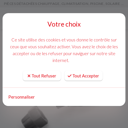
PIÈCES DÉTACHÉES CHAUFFAGE, CLIMATISATION, PISCINE, SOLAIRE ...
Menu
Votre choix
Ce site utilise des cookies et vous donne le contrôle sur
ceux que vous souhaitez activer. Vous avez le choix de les
accepter ou de les refuser pour naviguer sur notre site
internet.
Tout Refuser
Tout Accepter
Personnaliser