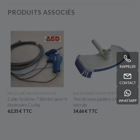
PRODUITS ASSOCIÉS
RAPPELER
CONTACT
APERÇU RAPIDE
APERÇU RAPIDE
PIÈCES DÉTACHÉES PISCINE
ACCESSOIRES D'ENTRETIEN
m
Cable Système 7 Stérilor pour 4
Tete de balai papillon à brosse
WHATSAPP
électrodes Cu/Ag
latérale
62,35 € TTC
14,66 € TTC