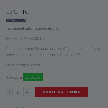
15 € TTC
Traitement automatique piscine
Référence 4408030121
Conditionnement 1 vanne ou valve d'injection complète de
pompe doseuse + 1 réducteur MF 1/2'' x 3/8''
Pièce d'origine Astral
4 produits
En stock
AJOUTER AU PANIER
-
+