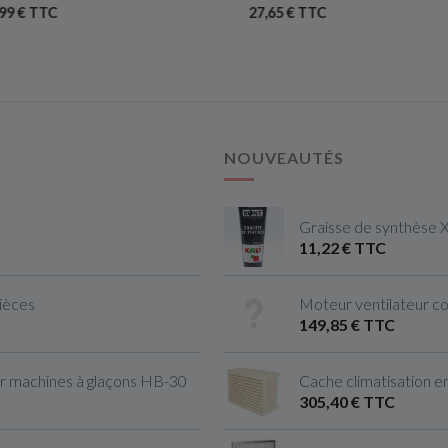
9 € TTC
27,65 € TTC
NOUVEAUTÉS
Graisse de synthèse 
11,22 € TTC
pièces
Moteur ventilateur c
149,85 € TTC
r machines à glaçons HB-30
Cache climatisation en
305,40 € TTC