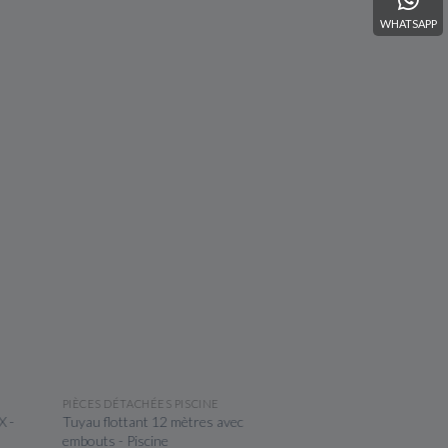
WHATSAPP
APERÇU RAPIDE
APERÇU R
PIÈCES DÉTACHÉES PISCINE
PIÈCES DÉTACHÉES PIS
-
Tuyau flottant 12 mètres avec
Kit complet d'entretien
embouts - Piscine
spa