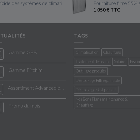
cide des systèmes de climatisation & Ventilation
Fourniture filtre 55% 
1 050 € TTC
TUALITÉS
TAGS
0
Gamme GEB
Climatisation
Chauffage
t
Traitement des eaux
Solaire
Pisci
5
Gamme Firchim
Outillage produits
i
Déstockage Filtre gainable
Assortiment Advanced pour entretien pour climatisation
Déstockage c'est par ici !
c
Nos Bons Plans maintenance &
3
Promo du mois
Chauffage
t