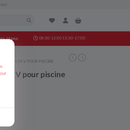
tact
ns plans
08:30-12:00 13:30-17:00
nance &
MPE PH 24 V POUR PISCINE
age
us
24 V pour piscine
pour