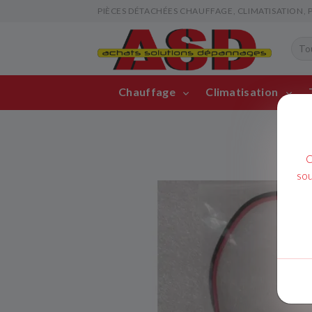
PIÈCES DÉTACHÉES CHAUFFAGE, CLIMATISATION, PIS
Chauffage
Climatisation
C
sou