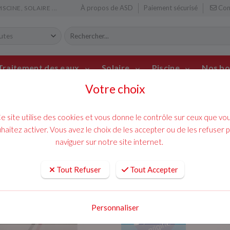
À propos de ASD
Paiement sécurisé
Con
CINE, SOLAIRE ...
Traitement des eaux
Solaire
Piscine
Nos bo
Votre choix
mainte
ACCUEIL
PISCINE
MOTEUR PO
chauff
e site utilise des cookies et vous donne le contrôle sur ceux que vo
Moteur pompe pH 
haitez activer. Vous avez le choix de les accepter ou de les refuser 
naviguer sur notre site internet.
95 € TTC
Tout Refuser
Tout Accepter
Personnaliser