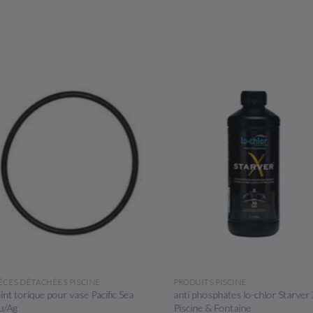
APERÇU RAPIDE
APERÇU RAPIDE
CES DÉTACHÉES PISCINE
PRODUITS PISCINE
nt torique pour vase Pacific Sea
anti phosphates lo-chlor Starver X 
Ag
Piscine & Fontaine