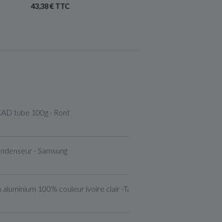
43,38 € TTC
57,60 € TTC
XAD tube 100g - Ront
ondenseur - Samsung
 aluminium 100% couleur ivoire clair -Taille S