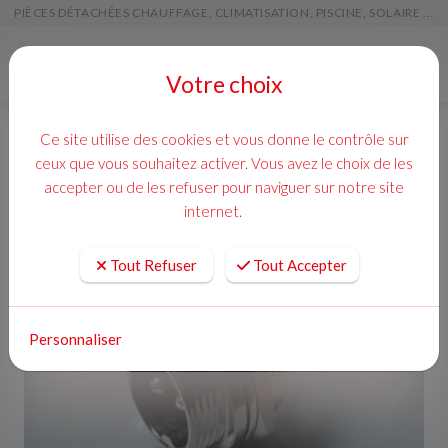
PIÈCES DÉTACHÉES CHAUFFAGE, CLIMATISATION, PISCINE, SOLAIRE ...
Menu
Votre choix
Ce site utilise des cookies et vous donne le contrôle sur
ceux que vous souhaitez activer. Vous avez le choix de les
accepter ou de les refuser pour naviguer sur notre site
internet.
Tout Refuser
Tout Accepter
Personnaliser