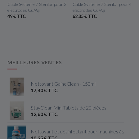
m
Cable Système 7 Stérilor pour 2
Cable Système 7 Stérilor pour 4
électrodes Cu/Ag
électrodes Cu/Ag
49 € TTC
62,35 € TTC
MEILLEURES VENTES
Nettoyant GaineClean - 150ml
17,40 € TTC
StayClean Mini Tablets de 20 pièces
12,60 € TTC
Nettoyant et désinfectant pour machines à glaçon
10,25 € TTC