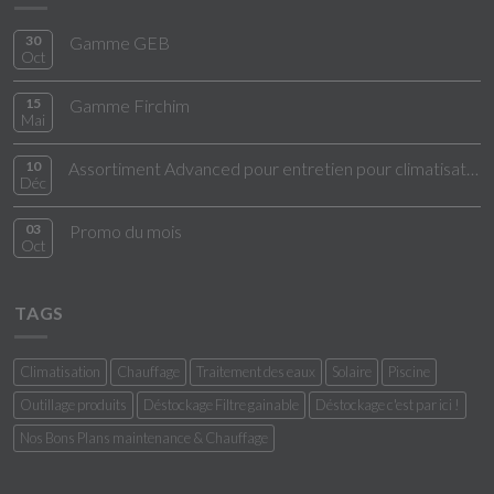
30
Gamme GEB
Oct
15
Gamme Firchim
Mai
10
Assortiment Advanced pour entretien pour climatisation
Déc
03
Promo du mois
Oct
TAGS
Climatisation
Chauffage
Traitement des eaux
Solaire
Piscine
Outillage produits
Déstockage Filtre gainable
Déstockage c'est par ici !
Nos Bons Plans maintenance & Chauffage