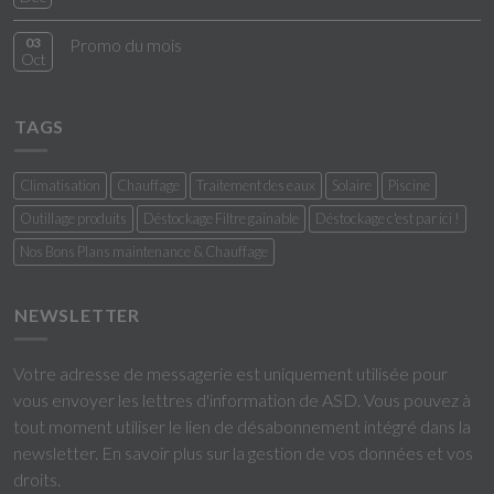
03
Promo du mois
Oct
TAGS
Climatisation
Chauffage
Traitement des eaux
Solaire
Piscine
Outillage produits
Déstockage Filtre gainable
Déstockage c'est par ici !
Nos Bons Plans maintenance & Chauffage
NEWSLETTER
Votre adresse de messagerie est uniquement utilisée pour
vous envoyer les lettres d'information de ASD. Vous pouvez à
tout moment utiliser le lien de désabonnement intégré dans la
newsletter.
En savoir plus sur la gestion de vos données et vos
droits
.