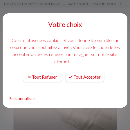
PIÈCES DÉTACHÉES CHAUFFAGE, CLIMATISATION, PISCINE, SOLAIRE ...
Menu
Votre choix
Ce site utilise des cookies et vous donne le contrôle sur
ceux que vous souhaitez activer. Vous avez le choix de les
accepter ou de les refuser pour naviguer sur notre site
internet.
Tout Refuser
Tout Accepter
Personnaliser