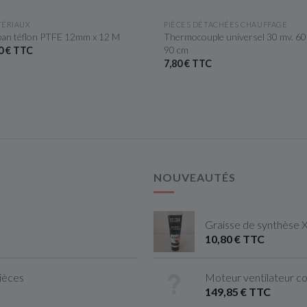
APERÇU RAPIDE
APERÇU RAPIDE
ÉRIAUX
PIÈCES DÉTACHÉES CHAUFFAGE
an téflon PTFE 12mm x 12 M
Thermocouple universel 30 mv. 60
90 cm
0 € TTC
7,80 € TTC
NOUVEAUTÉS
Graisse de synthèse 
10,80 € TTC
pièces
Moteur ventilateur c
149,85 € TTC