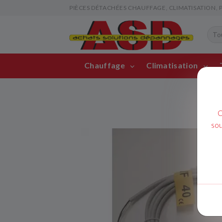
PIÈCES DÉTACHÉES CHAUFFAGE, CLIMATISATION, PIS
Chauffage
Climatisation
C
sou