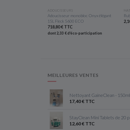
ÇU RAPIDE
APERÇU RAPIDE
ES CHAUFFAGE
ADOUCISSEURS
MAT
cudo seul 3/4 FF
Adoucisseur monobloc Onyx élégant
Rub
15L Fleck 5600 ECO
2,1
718,80 € TTC
dont 2,33 € d'éco-participation
MEILLEURES VENTES
Nettoyant GaineClean - 150ml
17,40 € TTC
StayClean Mini Tablets de 20 
12,60 € TTC