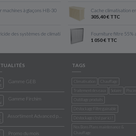
r machines à glaçons HB-30
Cache climatisation en
305,40 € TTC
cide des systèmes de climatisation & Ventilation
Fourniture filtre 55% 
1 050 € TTC
TUALITÉS
TAGS
0
Gamme GEB
Climatisation
Chauffage
t
Traitement des eaux
Solaire
Pisci
5
Gamme Firchim
Outillage produits
i
Déstockage Filtre gainable
Assortiment Advanced pour entretien pour climatisation
Déstockage c'est par ici !
c
Nos Bons Plans maintenance &
3
Promo du mois
Chauffage