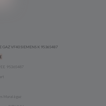
GAZ VF40 SIEMENS K 95365487
E
PPEE 95365487
art
s Mural à gaz