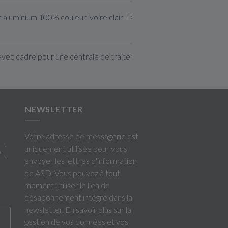
 aluminium 100% couleur ivoire clair -Taille S
avec cadre pour une centrale de traitement d'air
NEWSLETTER
Votre adresse de messagerie est
uniquement utilisée pour vous
ne
envoyer les lettres d'information
de ASD. Vous pouvez à tout
moment utiliser le lien de
désabonnement intégré dans la
newsletter.
En savoir plus sur la
gestion de vos données et vos