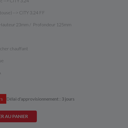
 --> CITY 3.24
touse) --> CITY 3.24 FF
 Hauteur 23mm / Profondeur 125mm
ncher chauffant
que
A
rs
Délai d'approvisionnement : 3 jours
R AU PANIER