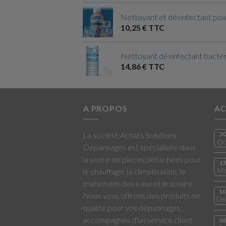
Nettoyant et désinfectant pou
10,25 € TTC
Nettoyant désinfectant bactéri
14,86 € TTC
A PROPOS
AC
La société Achats Solutions
3
Oc
Dépannages est spécialisée dans
la vente de pièces détachées pour
1
Ma
le chauffage, la climatisation, le
traitement des eaux et le solaire.
10
Nous vous offrons des produits de
Dé
qualité pour vos dépannages,
accompagnés d'un service client
0