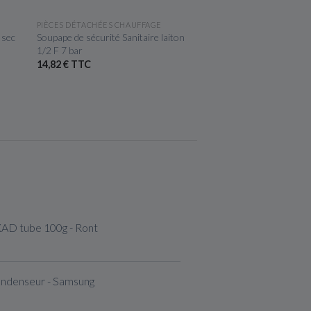
APERÇU RAPIDE
APERÇU R
PIÈCES DÉTACHÉES CHAUFFAGE
PIÈCES DÉTACHÉES CH
 sec
Soupape de sécurité Sanitaire laiton
Gant de travail et manu
1/2 F 7 bar
9 (L)
14,82 € TTC
2,16 € TTC
XAD tube 100g - Ront
ondenseur - Samsung