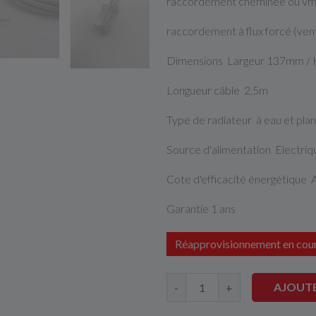
raccordement cheminée ou vmc
raccordement à flux forcé (ven
Dimensions Largeur 137mm /
Longueur câble 2,5m
Type de radiateur à eau et pla
Source d'alimentation Electri
Cote d'efficacité énergétique 
Garantie 1 ans
Réapprovisionnement en cou
AJOUTE
-
+