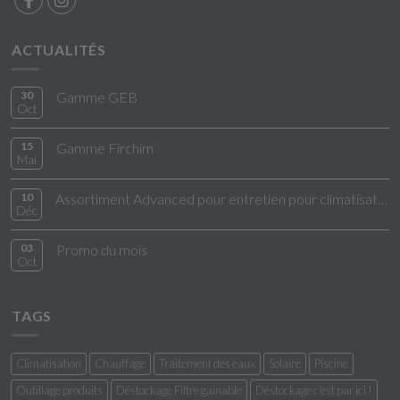
ACTUALITÉS
30
Gamme GEB
Oct
15
Gamme Firchim
Mai
10
Assortiment Advanced pour entretien pour climatisation
Déc
03
Promo du mois
Oct
TAGS
Climatisation
Chauffage
Traitement des eaux
Solaire
Piscine
Outillage produits
Déstockage Filtre gainable
Déstockage c'est par ici !