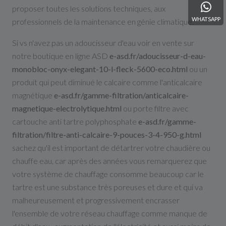
proposer toutes les solutions techniques, aux
WHATSAPP
professionnels de la maintenance en génie climatique.
Si vs n'avez pas un adoucisseur d'eau voir en vente sur
notre boutique en ligne ASD
e-asd.fr/adoucisseur-d-eau-
monobloc-onyx-elegant-10-l-fleck-5600-eco.html
ou un
produit qui peut diminué le calcaire comme l'anticalcaire
magnétique
e-asd.fr/gamme-filtration/anticalcaire-
magnetique-electrolytique.html
ou porte filtre avec
cartouche anti tartre polyphosphate
e-asd.fr/gamme-
filtration/filtre-anti-calcaire-9-pouces-3-4-950-g.html
sachez qu'il est important de détartrer votre chaudière ou
chauffe eau, car après des années vous remarquerez que
votre système de chauffage consomme beaucoup car le
tartre est une substance très poreuses et dure et qui va
malheureusement et progressivement encrasser
l'ensemble de votre réseau chauffage comme manque de