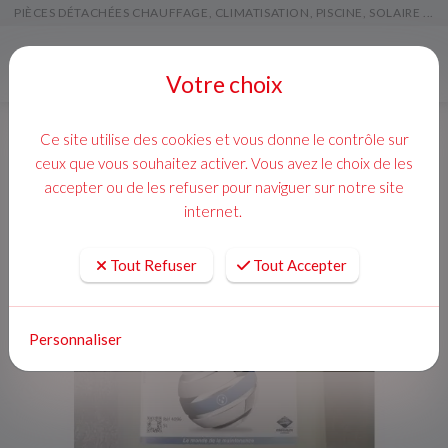
PIÈCES DÉTACHÉES CHAUFFAGE, CLIMATISATION, PISCINE, SOLAIRE ...
Menu
Votre choix
Ce site utilise des cookies et vous donne le contrôle sur
ceux que vous souhaitez activer. Vous avez le choix de les
accepter ou de les refuser pour naviguer sur notre site
internet.
Tout Refuser
Tout Accepter
Personnaliser