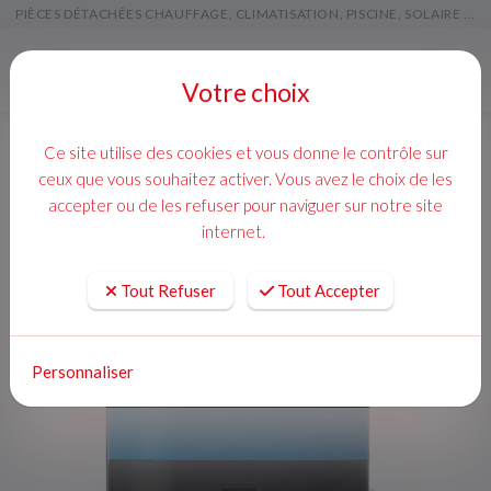
PIÈCES DÉTACHÉES CHAUFFAGE, CLIMATISATION, PISCINE, SOLAIRE ...
Menu
Votre choix
Ce site utilise des cookies et vous donne le contrôle sur
ceux que vous souhaitez activer. Vous avez le choix de les
accepter ou de les refuser pour naviguer sur notre site
internet.
Tout Refuser
Tout Accepter
Personnaliser