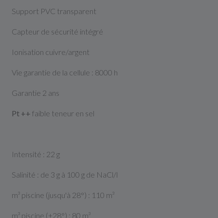
Support PVC transparent
Capteur de sécurité intégré
Ionisation cuivre/argent
Vie garantie de la cellule : 8000 h
Garantie 2 ans
Pt ++
faible teneur en sel
Intensité : 22 g
Salinité : de 3 g à 100 g de NaCl/l
m³ piscine (jusqu'à 28°) : 110 m³
m³ piscine (+28°) : 80 m³