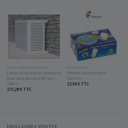
APERÇU RAPIDE
APERÇU RAPIDE
ACCESSOIRE PAC PISCINE
FILTRATIONS
e
Cache climatiseur en aluminium
Préfiltre universel pour
blanc pour groupe extérieur -
Skimmer
Taille S
13,96 € TTC
275,28 € TTC
MEILLEURES VENTES