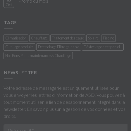
03
Promo du mois
Oct
TAGS
Climatisation
Chauffage
Traitement des eaux
Solaire
Piscine
Outillage produits
Déstockage Filtre gainable
Déstockage c'est par ici !
Nos Bons Plans maintenance & Chauffage
NEWSLETTER
Votre adresse de messagerie est uniquement utilisée pour
vous envoyer les lettres d'information de ASD. Vous pouvez à
tout moment utiliser le lien de désabonnement intégré dans la
newsletter.
En savoir plus sur la gestion de vos données et vos
droits
.