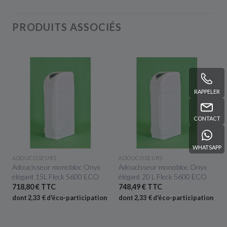
PRODUITS ASSOCIÉS
RAPPELER
CONTACT
WHATSAPP
APERÇU RAPIDE
APERÇU RAPIDE
ADOUCISSEURS
ADOUCISSEURS
Adoucisseur monobloc Onyx
Adoucisseur monobloc Onyx
élégant 15L Fleck 5600 ECO
élégant 20 L Fleck 5600 ECO
718,80 € TTC
748,49 € TTC
n
dont 2,33 € d'éco-participation
dont 2,33 € d'éco-participation