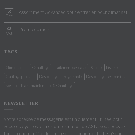
10
Assortiment Advanced pour entretien pour climatisation
Déc
03
Promo du mois
Oct
TAGS
Climatisation
Chauffage
Traitement des eaux
Solaire
Piscine
Outillage produits
Déstockage Filtre gainable
Déstockage c'est par ici !
Nos Bons Plans maintenance & Chauffage
NEWSLETTER
Votre adresse de messagerie est uniquement utilisée pour
vous envoyer les lettres d'information de ASD. Vous pouvez à
tout moment utiliser le lien de désabonnement intégré dans la