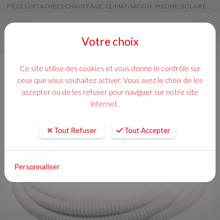
PIÈCES DÉTACHÉES CHAUFFAGE, CLIMATISATION, PISCINE, SOLAIRE ...
Menu
Votre choix
Ce site utilise des cookies et vous donne le contrôle sur
ceux que vous souhaitez activer. Vous avez le choix de les
accepter ou de les refuser pour naviguer sur notre site
internet.
Tout Refuser
Tout Accepter
Personnaliser