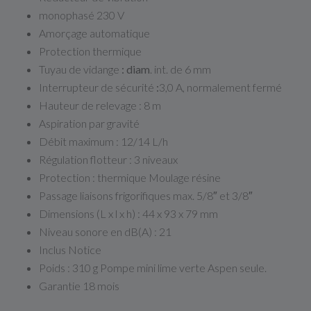
monophasé 230 V
Amorçage automatique
Protection thermique
Tuyau de vidange
: diam
. int. de 6 mm
Interrupteur de sécurité
:
3,0 A, normalement fermé
Hauteur de relevage : 8 m
Aspiration par gravité
Débit maximum : 12/14 L/h
Régulation flotteur : 3 niveaux
Protection : thermique Moulage résine
Passage liaisons frigorifiques max. 5/8″ et 3/8″
Dimensions (L x l x h) : 44 x 93 x 79 mm
Niveau sonore en dB(A) : 21
Inclus Notice
Poids : 310 g Pompe mini lime verte Aspen seule.
Garantie 18 mois