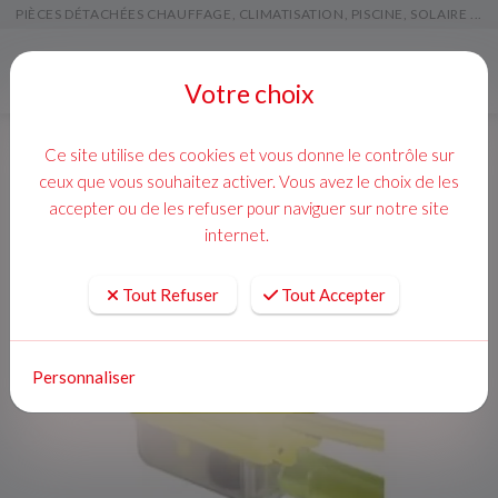
PIÈCES DÉTACHÉES CHAUFFAGE, CLIMATISATION, PISCINE, SOLAIRE ...
Menu
Votre choix
Ce site utilise des cookies et vous donne le contrôle sur
ceux que vous souhaitez activer. Vous avez le choix de les
accepter ou de les refuser pour naviguer sur notre site
internet.
Tout Refuser
Tout Accepter
Personnaliser