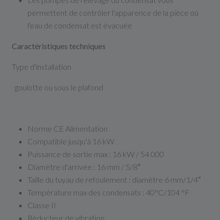
permettent de contrôler l'apparence de la pièce où
l'eau de condensat est évacuée
Caractéristiques techniques
Type d'installation
goulotte ou sous le plafond
Norme CE Alimentation
Compatible jusqu'à 16 kW
Puissance de sortie max : 16 kW / 54 000
Diamètre d'arrivée : 16 mm / 5/8″
Taille du tuyau de refoulement : diamètre 6 mm/1/4″
Température max des condensats : 40°C/104 °F
Classe II
Réducteur de vibration