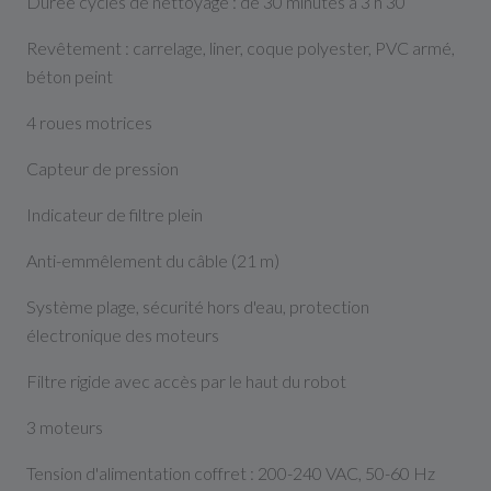
Durée cycles de nettoyage : de 30 minutes à 3 h 30
Revêtement : carrelage, liner, coque polyester, PVC armé,
béton peint
4 roues motrices
Capteur de pression
Indicateur de filtre plein
Anti-emmêlement du câble (21 m)
Système plage, sécurité hors d'eau, protection
électronique des moteurs
Filtre rigide avec accès par le haut du robot
3 moteurs
Tension d'alimentation coffret : 200-240 VAC, 50-60 Hz