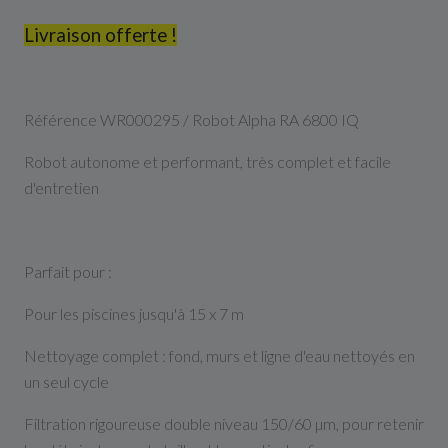
Livraison offerte !
Référence WR000295 / Robot Alpha RA 6800 IQ
Robot autonome et performant, très complet et facile
d'entretien
Parfait pour :
Pour les piscines jusqu'à 15 x 7 m
Nettoyage complet : fond, murs et ligne d'eau nettoyés en
un seul cycle
Filtration rigoureuse double niveau 150/60 µm, pour retenir