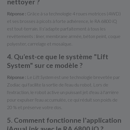
nettoyer ?
Réponse :
Grâce à sa technologie 4 roues motrices (4WD)
et ses brosses à picots à forte adhérence, le RA 6800 iQ
est tout-terrain. Il s'adapte parfaitement à tous les
revêtements : liner, membrane armée, béton peint, coque
polyester, carrelage et mosaïque.
4. Qu’est-ce que le système "Lift
System" sur ce modèle ?
Réponse :
Le
Lift System
est une technologie brevetée par
Zodiac qui facilite la sortie de l'eau du robot. Lors de
l'extraction, le robot active un puissant jet d'eau à l'arrière
pour expulser l'eau accumulée, ce qui réduit son poids de
20 % et préserve votre dos.
5. Comment fonctionne l'application
iAquaLink avec le RA 6800 iQ ?