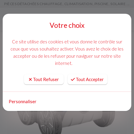
PIÈCES DÉTACHÉES CHAUFFAGE, CLIMATISATION, PISCINE, SOLAIRE ...
Menu
Votre choix
Ce site utilise des cookies et vous donne le contrôle sur
ceux que vous souhaitez activer. Vous avez le choix de les
accepter ou de les refuser pour naviguer sur notre site
internet.
Tout Refuser
Tout Accepter
Personnaliser