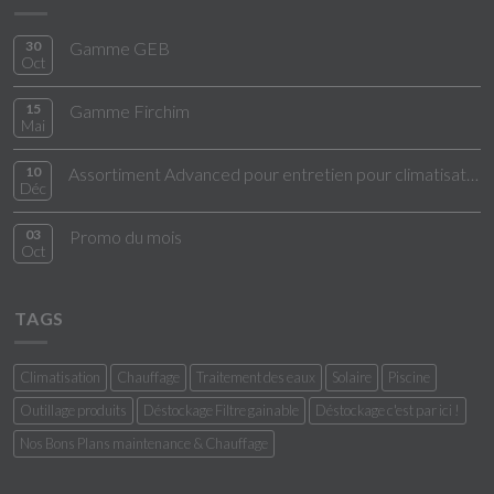
30
Gamme GEB
Oct
15
Gamme Firchim
Mai
10
Assortiment Advanced pour entretien pour climatisation
Déc
03
Promo du mois
Oct
TAGS
Climatisation
Chauffage
Traitement des eaux
Solaire
Piscine
Outillage produits
Déstockage Filtre gainable
Déstockage c'est par ici !
Nos Bons Plans maintenance & Chauffage