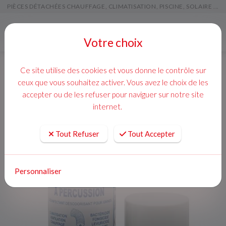
PIÈCES DÉTACHÉES CHAUFFAGE, CLIMATISATION, PISCINE, SOLAIRE ...
Menu
Votre choix
Ce site utilise des cookies et vous donne le contrôle sur
ceux que vous souhaitez activer. Vous avez le choix de les
accepter ou de les refuser pour naviguer sur notre site
internet.
Tout Refuser
Tout Accepter
Personnaliser