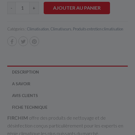
AJOUTER AU PANIER
-
+
Catégories :
Climatisation
,
Climatiseurs
,
Produits entretien climatisation
DESCRIPTION
A SAVOIR
AVIS CLIENTS
FICHE TECHNIQUE
FIRCHIM
offre
des
produits
de
nettoyage
et
de
désinfection
conçus
particulièrement
pour
les
experts
en
génie
climatique les plus puissants du marché.