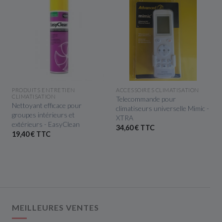
APERÇU RAPIDE
APERÇU RAPIDE
PRODUITS ENTRETIEN
ACCESSOIRES CLIMATISATION
CLIMATISATION
Telecommande pour
Nettoyant efficace pour
climatiseurs universelle Mimic -
groupes intérieurs et
XTRA
extérieurs - EasyClean
34,60 € TTC
19,40 € TTC
MEILLEURES VENTES