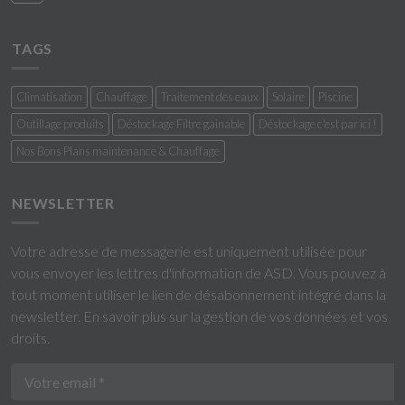
TAGS
Climatisation
Chauffage
Traitement des eaux
Solaire
Piscine
Outillage produits
Déstockage Filtre gainable
Déstockage c'est par ici !
Nos Bons Plans maintenance & Chauffage
NEWSLETTER
Votre adresse de messagerie est uniquement utilisée pour
vous envoyer les lettres d'information de ASD. Vous pouvez à
tout moment utiliser le lien de désabonnement intégré dans la
newsletter.
En savoir plus sur la gestion de vos données et vos
droits
.