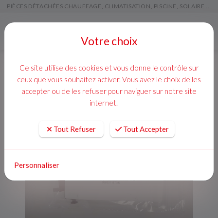
PIÈCES DÉTACHÉES CHAUFFAGE, CLIMATISATION, PISCINE, SOLAIRE ...
Menu
Votre choix
Ce site utilise des cookies et vous donne le contrôle sur
ceux que vous souhaitez activer. Vous avez le choix de les
accepter ou de les refuser pour naviguer sur notre site
internet.
Tout Refuser
Tout Accepter
Personnaliser