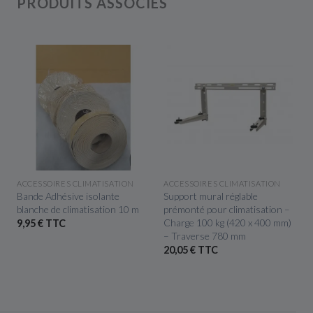
PRODUITS ASSOCIÉS
APERÇU RAPIDE
APERÇU RAPIDE
ACCESSOIRES CLIMATISATION
ACCESSOIRES CLIMATISATION
Bande Adhésive isolante
Support mural réglable
-
blanche de climatisation 10 m
prémonté pour climatisation –
Charge 100 kg (420 x 400 mm)
9,95 € TTC
– Traverse 780 mm
20,05 € TTC