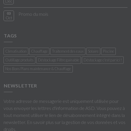
Déc
03
Promo du mois
Oct
TAGS
Climatisation
Chauffage
Traitement des eaux
Solaire
Piscine
Outillage produits
Déstockage Filtre gainable
Déstockage c'est par ici !
Nos Bons Plans maintenance & Chauffage
NEWSLETTER
Votre adresse de messagerie est uniquement utilisée pour
vous envoyer les lettres d'information de ASD. Vous pouvez à
tout moment utiliser le lien de désabonnement intégré dans la
newsletter.
En savoir plus sur la gestion de vos données et vos
droits
.