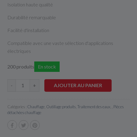
Isolation haute qualité
Durabilité remarquable
Facilité d'installation
Compatible avec une vaste sélection d'applications
électriques
200 produits
En stock
AJOUTER AU PANIER
-
+
Catégories :
Chauffage
,
Outillage produits
,
Traitement des eaux
, ,
Pièces
détachées chauffage