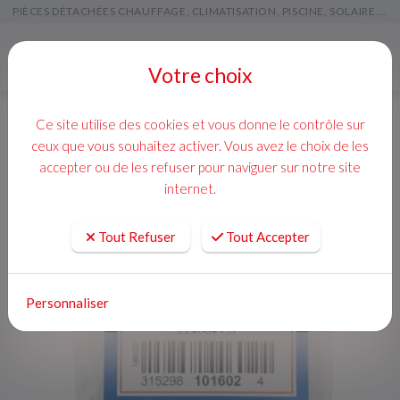
PIÈCES DÉTACHÉES CHAUFFAGE, CLIMATISATION, PISCINE, SOLAIRE ...
Menu
Votre choix
Ce site utilise des cookies et vous donne le contrôle sur
ceux que vous souhaitez activer. Vous avez le choix de les
accepter ou de les refuser pour naviguer sur notre site
internet.
Tout Refuser
Tout Accepter
Personnaliser