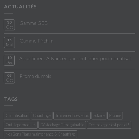
ACTUALITÉS
30
Gamme GEB
Oct
15
Gamme Firchim
Mai
10
Assortiment Advanced pour entretien pour climatisation
Déc
03
Promo du mois
Oct
TAGS
Climatisation
Chauffage
Traitement des eaux
Solaire
Piscine
Outillage produits
Déstockage Filtre gainable
Déstockage c'est par ici !
Nos Bons Plans maintenance & Chauffage